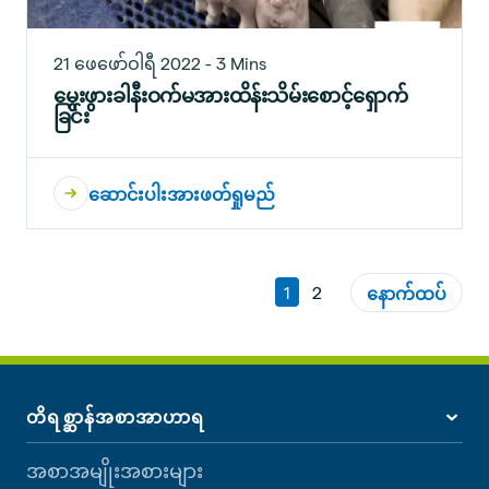
21 ဖေဖော်ဝါရီ 2022 - 3 Mins
မွေးဖွားခါနီးဝက်မအားထိန်းသိမ်းစောင့်ရှောက်
ခြင်း
ဆောင်းပါးအားဖတ်ရှုမည်
1
2
နောက်ထပ်
တိရစ္ဆာန်အစာအာဟာရ
အစာအမျိုးအစားများ