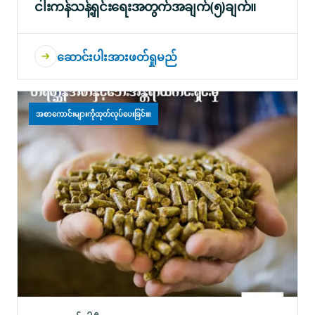
ငါးကန်သန့်ရှင်းရေးအတွက်အချက်(၅)ချက်။
ဆောင်းပါးအားဖတ်ရှုမည်
အစာကောင်းများကိုထုတ်လုပ်ပေးခြင်း။