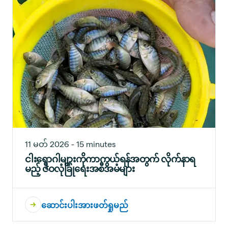
11 မတ် 2026 - 15 minutes
ငါးရောဂါများကိုကာကွယ်ရန်အတွက် လိုက်နာရ
မည့် ဇီဝလုံခြုံရေးအစီအမံများ
ဆောင်းပါးအားဖတ်ရှုမည်