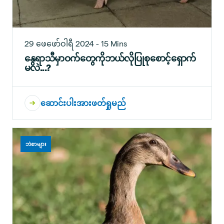
29 ဖေဖော်ဝါရီ 2024 - 15 Mins
နွေရာသီမှာဝက်တွေကိုဘယ်လိုပြုစုစောင့်ရှောက်
မလဲ...?
ဆောင်းပါးအားဖတ်ရှုမည်
ဘဲစာများ