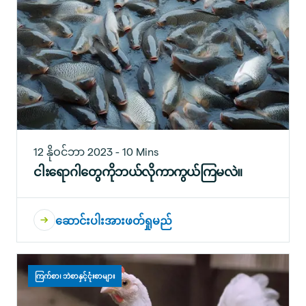
12 နိုဝင်ဘာ 2023 - 10 Mins
ငါးရောဂါတွေကိုဘယ်လိုကာကွယ်ကြမလဲ။
ဆောင်းပါးအားဖတ်ရှုမည်
ကြက်စာ၊ ဘဲစာနှင့်ငုံးစာများ