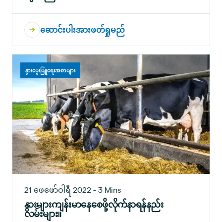
ဆောင်းပါးအားဖတ်ရှုမည်
နွားမွေးမြူရေးအစာများ
21 ဖေဖော်ဝါရီ 2022 - 3 Mins
နွားများကျန်းမာနေစေဖို့လိုက်နာရန်နည်း
လမ်းများ။