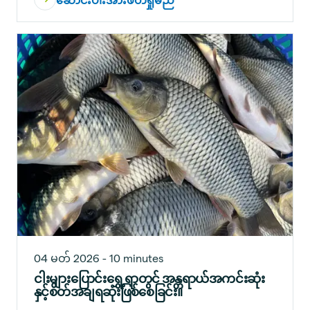
04 မတ် 2026 - 10 minutes
ငါးများပြောင်းရွှေ့ရာတွင် အန္တရာယ်အကင်းဆုံး
နှင့်စိတ်အချရဆုံးဖြစ်စေခြင်း။