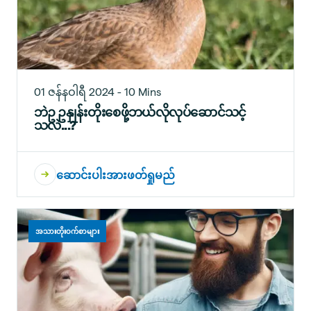
01 ဇန်နဝါရီ 2024 - 10 Mins
ဘဲဥ ဥနှုန်းတိုးစေဖို့ဘယ်လိုလုပ်ဆောင်သင့်
သလဲ...?
ဆောင်းပါးအားဖတ်ရှုမည်
အသားတိုးဝက်စာများ