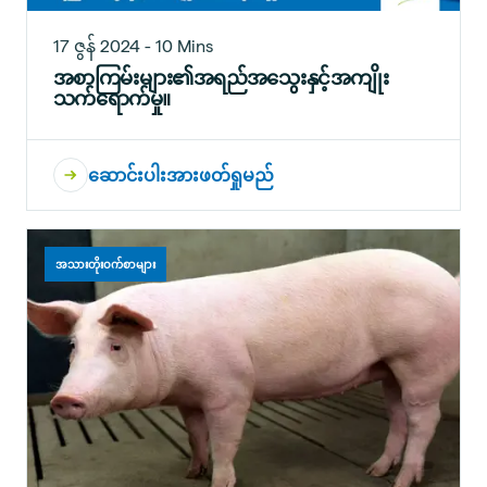
17 ဇွန် 2024 - 10 Mins
အစာကြမ်းများ၏အရည်အသွေးနှင့်အကျိုး
သက်ရောက်မှု။
ဆောင်းပါးအားဖတ်ရှုမည်
အသားတိုးဝက်စာများ