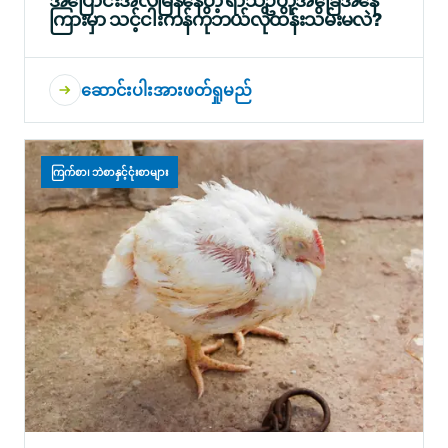
ကြားမှာ သင့်ငါးကန်ကိုဘယ်လိုထိန်းသိမ်းမလဲ?
ဆောင်းပါးအားဖတ်ရှုမည်
ကြက်စာ၊ ဘဲစာနှင့်ငုံးစာများ