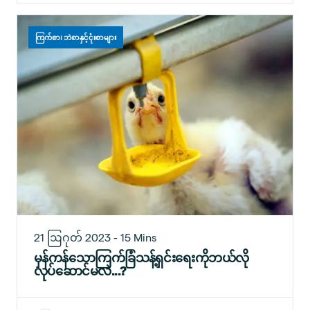
ကြက်စာ၊ ဘဲစာနှင့်ငုံးစာများ
21 ဩဂုတ် 2023 - 15 Mins
မှန်ကန်သောကြက်ခြံသန့်ရှင်းရေးကိုဘယ်လို
လုပ်ဆောင်မလဲ...?