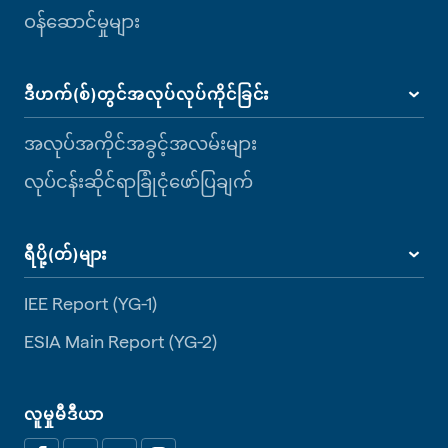
ဝန်ဆောင်မှုများ
ဒီဟက်(စ်)တွင်အလုပ်လုပ်ကိုင်ခြင်း
အလုပ်အကိုင်အခွင့်အလမ်းများ
လုပ်ငန်းဆိုင်ရာခြုံငုံဖော်ပြချက်
ရီပို့(တ်)များ
IEE Report (YG-1)
ESIA Main Report (YG-2)
လူမှုမီဒီယာ