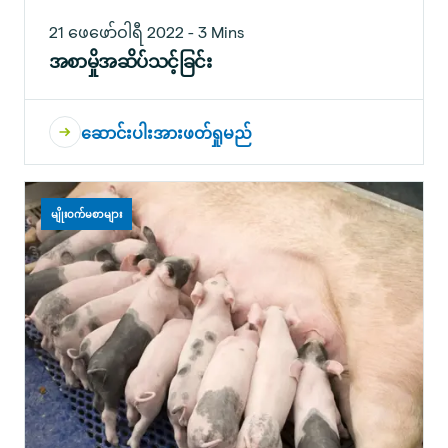
21 ဖေဖော်ဝါရီ 2022 - 3 Mins
အစာမှိုအဆိပ်သင့်ခြင်း
ဆောင်းပါးအားဖတ်ရှုမည်
မျိုးဝက်မစာများ