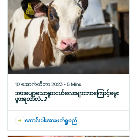
10 အောက်တိုဘာ 2023 - 5 Mins
အားပျော့သောနွားငယ်လေးများဘာကြောင့်မွေး
ဖွားရတာလဲ...?
ဆောင်းပါးအားဖတ်ရှုမည်