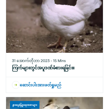
31 အောက်တိုဘာ 2023 - 15 Mins
ကြက်များတွင်အပူဒဏ်ခံစားရခြင်း။
ဆောင်းပါးအားဖတ်ရှုမည်
နွားမွေးမြူရေးအစာများ