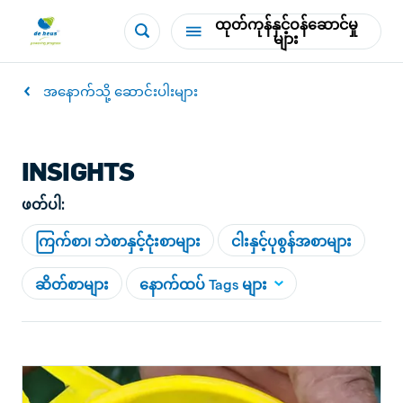
ထုတ်ကုန်နှင့်ဝန်ဆောင်မှု
များ
အနောက်သို့ ဆောင်းပါးများ
INSIGHTS
ဖတ်ပါ:
ကြက်စာ၊ ဘဲစာနှင့်ငုံးစာများ
ငါးနှင့်ပုစွန်အစာများ
ဆိတ်စာများ
နောက်ထပ် Tags များ