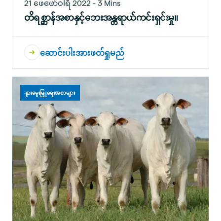
21 ဖေဖော်ဝါရီ 2022 - 3 Mins
တိရစ္ဆာန်အစာနှင့်ဘေးအန္တရာယ်ကင်းရှင်းမှု။
ဆောင်းပါးအားဖတ်ရှုမည်
နွားမွေးမြူရေးအစာများ