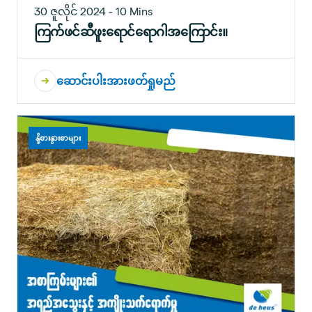
30 ဇူလိုင် 2024 - 10 Mins
ကြက်ဖင်ဆီဖူးရောင်ရောဂါအကြောင်း။
ဆောင်းပါးအားဖတ်ရှုမည်
နို့စားနွားစာများ