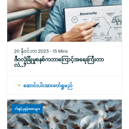
20 နိုဝင်ဘာ 2023 - 15 Mins
ဇီဝလုံခြုံမှုစနစ်ကဘာကြောင့်အရေးကြီးတာ
လဲ...?
ဆောင်းပါးအားဖတ်ရှုမည်
ငါးနှင့်ပုစွန်အစာများ