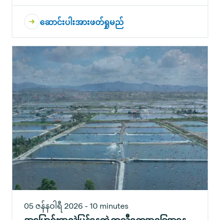
ဆောင်းပါးအားဖတ်ရှုမည်
05 ဇန်နဝါရီ 2026 - 10 minutes
အပြောင်းအလဲမြန်နေတဲ့ ရာသီဥတုအခြေအနေ