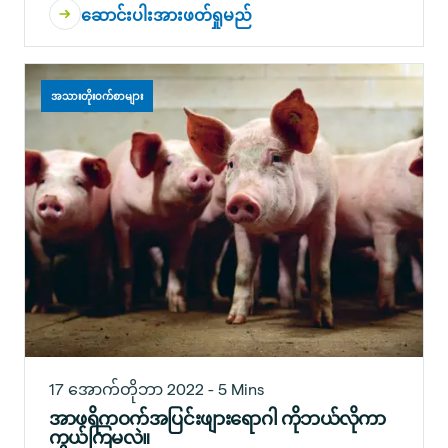
ဆောင်းပါးအားဖတ်ရှုမည်
အသားတိုးဝက်စာများ
17 အောက်တိုဘာ 2022 - 5 Mins
အာဖရိကဝက်အပြင်းဖျားရောဂါ ကိုဘယ်လိုကာ
ကွယ်ကြမလဲ။