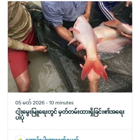
05 မတ် 2026 - 10 minutes
ငါးမွေးမြူရေးတွင် မှတ်တမ်းထားရှိခြင်း၏အရေး
ပါပုံ
ဆောင်းပါးအားဖတ်ရှုမည်