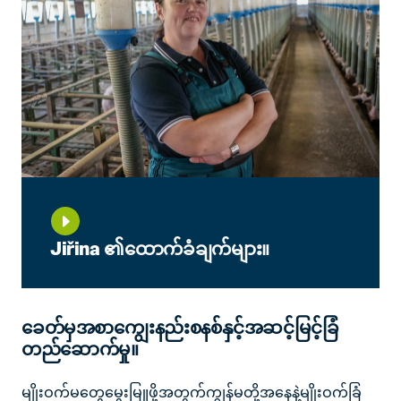
Jiřina ၏ထောက်ခံချက်များ။
ခေတ်မှအစာကျွေးနည်းစနစ်နှင့်အဆင့်မြင့်ခြံ
တည်ဆောက်မှု။
မျိုးဝက်မတွေမွေးမြူဖို့အတွက်ကျွန်မတို့အနေနဲ့မျိုးဝက်ခြံ