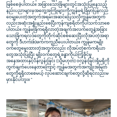
ဖြစ်စေခဲ့ပါတယ်။ အခြားသောခြံများတွင်အသုံးပြုနေသည့်
နည်းပညာများမှအတွေ့အကြုံများကိုကျွန်မရဲ့ခြံမှာပြန်လည်
ဝေမျှပေးတဲ့အတွက်အရမ်းအဆင်ပြေသလိုကျွန်မအတွက်
လည်းအဆုံးအရှုံးနည်းစေပြီးကုန်ကျစရိတ်ကိုပါသက်သာစေ
ပါတယ်။ ကျွန်မခြံကရရှိလာတဲ့အချက်အလက်တွေနဲ့အခြား
သောခြံကရလဒ်တွေကိုတိုက်ဆိုင်စစ်ဆေးပြီးလိုအပ်တဲ့အရာ
တွေကို ဒီဟက်(စ်)ဖက်ကကူညီပေးပါတယ်။ ကျွန်မကမျိုး
ဝက်တွေမွေးထားတဲ့အတွက်လည်း လိုအပ်တဲ့စက်ကရိယာ
တွေအသုံးပြုပြီး မျိုးဝက်တွေရဲ့ခန္ဓာကိုယ်ကြံ့ခိုင်မှု
အနေအထားနှင့်ပိန်လွန်းခြင်း (သို့မဟုတ်) ဝလွန်းခြင်းရှိမရှိကို
တွက်ချက်ပေးနေတာကြောင့် ကျွန်မအတွက်အကျိုးအမြတ်
တွေကိုရရှိလာစေမယ့် လုပ်ဆောင်ချက်တွေလို့ဆိုရင်လည်းမ
မှားနိုင်ပါဘူး။ "