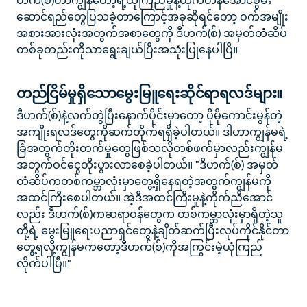
ဆောင်ရည်တွေပြသခဲ့တာကြောင့်အခုဆိုရင်တော့ ဝက်အမျိုး
အစားအားလုံးအတွက်အစာတွေကို ဒီဟက်(စ်) အမှတ်တံဆိပ်
တစ်ခုတည်းကိုသာရွေးချယ်ပြီးအသုံးပြုနေပါပြီ။
တည်ငြိမ်မှုရှိသောမွေးမြူရေးဆိုင်ရာရလဒ်များ။
ဒီဟက်(စ်)နဲ့လက်တွဲပြီးနောက်ပိုင်းမှာတော့ ပိုမိုကောင်းမွန်တဲ့
အကျိုးရလဒ်တွေကိုဆက်တိုက်ရရှိခဲ့ပါတယ်။ ဒါဟာကျွန်မရဲ့
ခြံအတွက်တိုးတက်မှုတွေဖြစ်သလိုတစ်ဖက်မှာလည်းကျွန်မ
အတွက်ဝင်ငွေတိုးပွားလာစေခဲ့ပါတယ်။ "ဒီဟက်(စ်) အမှတ်
တံဆိပ်ကတစ်ကမ္ဘာလုံးမှာတွေ့ရှိနေရတဲ့အတွက်ကျွန်မကို
အထင်ကြီးစေပါတယ်။ အဲ့ဒီအထင်ကြီးမှုနဲ့ကိုက်ညီအောင်
လည်း ဒီဟက်(စ်)ကဆရာဝန်တွေက တစ်ကမ္ဘာလုံးမှာရှိတဲ့သူ
တို့ရဲ့ မွေးမြူရေးပညာရှင်တွေနဲ့ချိတ်ဆက်ပြီးလုပ်ကိုင်နိုင်တာ
တွေ့ရလို့ကျွန်မကတော့ဒီဟက်(စ်)ကိုအကြွင်းမဲ့ယုံကြည်
လိုက်ပါပြီ။"