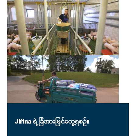
Jiřina ရဲ့ခြံအားမြင်တွေ့ရစဉ်။