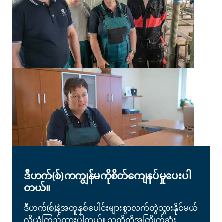
ဒီဟက်(စ်)ကကျွန်မကိုစိတ်ကျေနပ်မှုပေးပါ
တယ်။
ဒီဟက်(စ်)နဲ့အတူနှစ်ပေါင်းများစွာလက်တွဲသွားနိုင်မယ်
လို့ယုံကြည်ထားပါတယ်။ သူတို့ကိုအကြိုက်ဆုံး