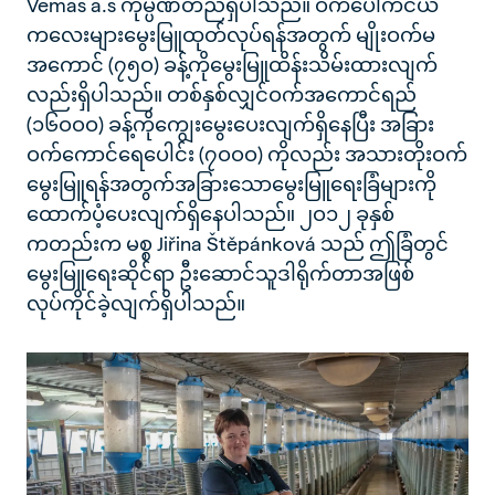
Vemas a.s ကုမ္ပဏီတည်ရှိပါသည်။ ဝက်ပေါက်ငယ်
ကလေးများမွေးမြူထုတ်လုပ်ရန်အတွက် မျိုးဝက်မ
အကောင် (၇၅ဝ) ခန့်ကိုမွေးမြူထိန်းသိမ်းထားလျက်
လည်းရှိပါသည်။ တစ်နှစ်လျှင်ဝက်အကောင်ရည်
(၁၆ဝဝဝ) ခန့်ကိုကျွေးမွေးပေးလျက်ရှိနေပြီး အခြား
ဝက်ကောင်ရေပေါင်း (၇ဝဝဝ) ကိုလည်း အသားတိုးဝက်
မွေးမြူရန်အတွက်အခြားသောမွေးမြူရေးခြံများကို
ထောက်ပံ့ပေးလျက်ရှိနေပါသည်။ ၂ဝ၁၂ ခုနှစ်
ကတည်းက မစ္စ Jiřina Štěpánková သည် ဤခြံတွင်
မွေးမြူရေးဆိုင်ရာ ဦးဆောင်သူဒါရိုက်တာအဖြစ်
လုပ်ကိုင်ခဲ့လျက်ရှိပါသည်။