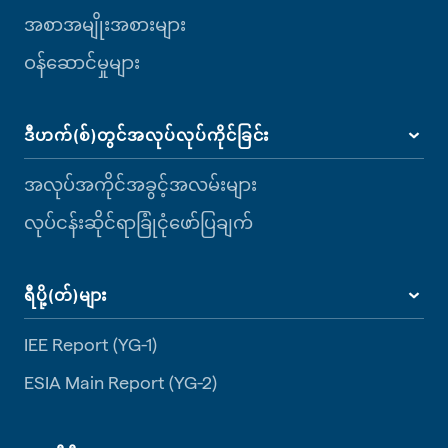
အစာအမျိုးအစားများ
ဝန်ဆောင်မှုများ
ဒီဟက်(စ်)တွင်အလုပ်လုပ်ကိုင်ခြင်း
အလုပ်အကိုင်အခွင့်အလမ်းများ
လုပ်ငန်းဆိုင်ရာခြုံငုံဖော်ပြချက်
ရီပို့(တ်)များ
IEE Report (YG-1)
ESIA Main Report (YG-2)