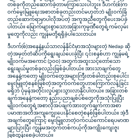
တစ်ခုကိုတည်ဆောက်ခဲ့တာမကြာသေးပါဘူး။ ဒီဟက်(စ်)က
ဝက်မွေးမြူရေးအစာတစ်ခုတည်းတင်မဟုတ်ဘဲ မျိုးဝက်ခြံ
တည်ဆောက်ရာမှာပါလိုအပ်တဲ့ အကူအညီတွေကိုပေးအပ်ခဲ့
ပါတယ်။ မြောက်များစွာသောအခြားကုမ္ပဏီတွေရဲ့ကမ်လှမ်း
မှုတွေကိုလည်း ကျွန်မတို့ရရှိခဲ့ပါသေးတယ်။
ဒီဟက်(စ်)အနေနဲ့နယ်သာလန်နိုင်ငံမှာအသုံးများတဲ့ Nedap ဆို
တဲ့အမှတ်တံဆိပ်ကိုရွေးချယ်ပေးခဲ့ပြီး ၎င်းစနစ်ဟာ ကျွန်မရဲ့
မျိုးဝက်မအကောင် (၃ဝဝ) အတွက်အထူးသင့်တော်သော
ရွေးချယ်မှုတစ်ခုလည်းဖြစ်ခဲ့ပါတယ်။ အားသာချက်တွေ
အနေနဲ့ကတော့ မျိုးဝက်တွေအများကြီးတစ်ခါတည်းစုပေါင်း
မွေးမြူတဲ့စနစ်ဖြစ်တဲ့အတွက်ဝက်တွေဟာကြောက်လန့်ခြင်း
မရှိဘဲ ပုံမှန်အတိုင်းလှုပ်ရှားသွားလာနိုင်ပါတယ်။ အခြားတစ်
ချက်အနေနဲ့ကတော့ နည်းပညာချစ်ပ်စ်တွေကိုအသုံးပြုပြီး
မျိုးဝက်တွေရဲ့အစာလိုအပ်ချက်အားတွက်ချက်ကာအစာ
ပမာဏအတိအကျကျွေးပေးနိုင်စေတဲ့စနစ်ဖြစ်ပါတယ်။ အဲ့ဒီ
အချက်တွေကြောင့် မွေးမြူလာတဲ့ဝက်ငယ်ကောင်ရေပမာဏ
များပြားပြီး ကျွန်မအတွက်တစ်ကယ့်ကိုအကျိုးကျေးဇူး
ဖြစ်ထွန်းစေခဲ့ပါတယ်။