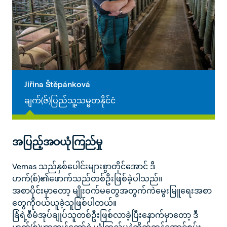
Jiřina Štěpánková
ချက်(ဇ်)ပြည်သူ့သမ္မတနိုင်ငံ
အပြည့်အဝယုံကြည်မှု
Vemas သည်နှစ်ပေါင်းများစွာတိုင်အောင် ဒီ
ဟက်(စ်)၏ဖောက်သည်တစ်ဦးဖြစ်ခဲ့ပါသည်။
အစာပိုင်းမှာတော့ မျိုးဝက်မတွေအတွက်ကဲမွေးမြူရေးအစာ
တွေကိုဝယ်ယူခဲ့သူဖြစ်ပါတယ်။
ခြံရဲ့စီမံအုပ်ချုပ်သူတစ်ဦးဖြစ်လာခဲ့ပြီးနောက်မှာတော့ ဒီ
ဟက်(စ်)ဟာကျွန်တော့်ရဲ့ယုံကြည်မှုနဲ့ထိုက်တန်အောင်စွမ်း