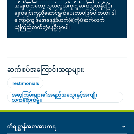
အချက်ကတော့ လွယ်လွယ်ကူကူဆက်သွယ်နိုင်ပြီး
ချက်ချင်းကူညီဆောင်ရွက်ပေးတာပဲဖြစ်ပါတယ်။ ဒါ
ကြောင့်ကျွန်မအနေနဲ့ဒီဟက်(စ်)ကိုပဲဆက်လက်
ယုံကြည်လက်တွဲနေဦးမှာပါ။
ဆက်စပ်အကြောင်းအရာများ:
Testimonials
အစာကြမ်းများ၏အရည်အသွေးနှင့်အကျိုး
သက်ရောက်မှု။
တိရစ္ဆာန်အစာအာဟာရ