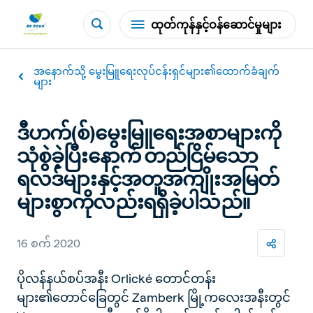
ထုတ်ကုန်နှင့်ဝန်ဆောင်မှုများ
အနောက်သို့ မွေးမြူရေးလုပ်ငန်းရှင်များ၏ထောက်ခံချက်
များ
ဒီဟက်(စ်)မွေးမြူရေးအစာများကို
သုံစွဲခဲ့ပြီးနောက် တည်ငြိမ်သော
ရလဒ်များနှင့်အတူအကျိုးအမြတ်
များစွာကိုလည်းရရှိခဲ့ပါသည်။
16 စက် 2020
ပိုလန်နယ်စပ်အနီး Orlické တောင်တန်း
များ၏တောင်ခြေတွင် Zamberk မြို့ကလေးအနီးတွင်