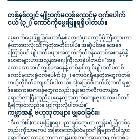
တစ်နှစ်လျှင် မျိုးဝက်မတစ်ကောင်မှ ဝက်ပေါက်
ငယ် (၃၂) ကောင်ကိုမွေးမြူရရှိပါတယ်။
မွေးဝက်မွေးမြူခြင်းဟာဒီနှစ်တွေထဲမှာတော့ပိုမိုကြီးထွားလာ
ခဲ့တာအားလုံးသိကြတဲ့အတိုင်းပါပဲ။ အဆိုပါအခြေအနေ
ကြောင့်ပင် မျိုးဝက်မများအတွက်ကိုယ်ဝန်ဆောင်အစာနှင့်နို့်
ပေးစာများဟာအလွန်အရေးကြီးလာခဲ့ပါတယ်။ "အခု
လောလောဆယ်ကျွန်မအနေနဲ့ တစ်နှစ်လျှင်မျိုးဝက်မတစ်
ကောင်မှသားခွဲဝက်ပေါက် (၃၂) ကောင်ရရှိနေတဲ့အတွက်တစ်
ကယ့်ကိုစိတ်ကျေနပ်မိပါတယ်။ ဒါ့အပြင်ဒီဟက်(စ်)ကတိရစ္ဆာ
န်ဆေးကုဆရာဝန်တွေကလည်းဖုန်းဆက်လိုက်တာနဲ့အ
ရောက်လာပြီးကူညီပေးနေတဲ့အတွက်ကျေးဇူးအထူးပင်တင်
ရှိကြောင်းလည်းပြောကြားလိုပါတယ်။"
ကမ္ဘာအနှံ့ ဗဟုသုတများ မျှဝေခြင်း။
" ဒီဟက်(စ်)ကမွေးမြူရေးပညာရှင်တွေဟာ ကျွန်မရဲ့ခြံတစ်ခု
တည်းကိုသာမကပဲ အခြားသောနိုင်ငံများ၏ခြံများကိုပါသွား
ရောက်လေ့လာနေတာက ကျွန်မအတွက်အားသာချက်တစ်ခု