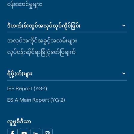
ဝန်ဆောင်မှုများ
ဒီဟက်(စ်)တွင်အလုပ်လုပ်ကိုင်ခြင်း
အလုပ်အကိုင်အခွင့်အလမ်းများ
လုပ်ငန်းဆိုင်ရာခြုံငုံဖော်ပြချက်
ရီပို့(တ်)များ
IEE Report (YG-1)
ESIA Main Report (YG-2)
လူမှုမီဒီယာ