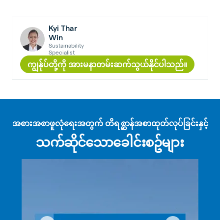
Kyi Thar
Win
Sustainability
Specialist
ကျွန်ုပ်တို့ကို အားမနာတမ်းဆက်သွယ်နိုင်ပါသည်။
အစားအစာဖူလုံရေးအတွက် တိရစ္ဆာန်အစာထုတ်လုပ်ခြင်းနှင့်
သက်ဆိုင်သောခေါင်းစဥ်များ