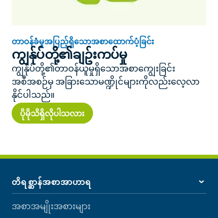
တာဝန်ခံမှုအပြည့်ရှိသောအစာထောက်ပံ့ခြင်း
ကျွန်ုပ်တို့၏ချဥ်းကပ်မှု
ကျွန်ုပ်တို့၏တာဝန်ယူမှုရှိသောအစာကျွေးခြင်း
အစီအစဉ်မှ အခြားသောမဏ္ဍိုင်များကိုလည်းလေ့လာ
နိုင်ပါသည်။
ပိုမိုသိရှိလိုပါသလား
တိရစ္ဆာန်အစာအာဟာရ
အစာအမျိုးအစားများ