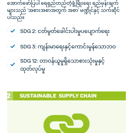
အောက်ဖော်ပြပါ ရေရှည်တည်တံ့ဖွံ့ဖြိုးရေး ရည်မှန်းချက်
များသည်
'
အစားအစာအတွက် အစာ
'
မဏ္ဍိုင်နှင့် သက်ဆိုင်
ပါသည်။
SDG 2: ငတ်မွတ်ခေါင်းပါးမှုပပျောက်ရေး
SDG 3: ကျန်းမာရေးနှင့်ကောင်းမွန်သောဘဝ
SDG 12: တာဝန်ယူမှုရှိသောစားသုံးမှုနှင့်
ထုတ်လုပ်မှု