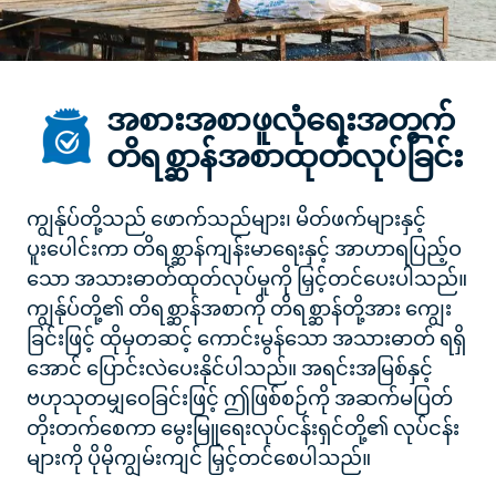
အစားအစာဖူလုံရေးအတွက်
တိရစ္ဆာန်အစာထုတ်လုပ်ခြင်း
ကျွန်ုပ်တို့သည် ဖောက်သည်များ၊ မိတ်ဖက်များနှင့်
ပူးပေါင်းကာ တိရစ္ဆာန်ကျန်းမာရေးနှင့် အာဟာရပြည့်ဝ
သော အသားဓာတ်ထုတ်လုပ်မှုကို မြှင့်တင်ပေးပါသည်။
ကျွန်ုပ်တို့၏ တိရစ္ဆာန်အစာကို တိရစ္ဆာန်တို့အား ကျွေး
ခြင်းဖြင့် ထိုမှတဆင့် ကောင်းမွန်သော အသားဓာတ် ရရှိ
အောင် ပြောင်းလဲပေးနိုင်ပါသည်။ အရင်းအမြစ်နှင့်
ဗဟုသုတမျှဝေခြင်းဖြင့် ဤဖြစ်စဉ်ကို အဆက်မပြတ်
တိုးတက်စေကာ မွေးမြူရေးလုပ်ငန်းရှင်တို့၏ လုပ်ငန်း
များကို ပိုမိုကျွမ်းကျင် မြှင့်တင်စေပါသည်။