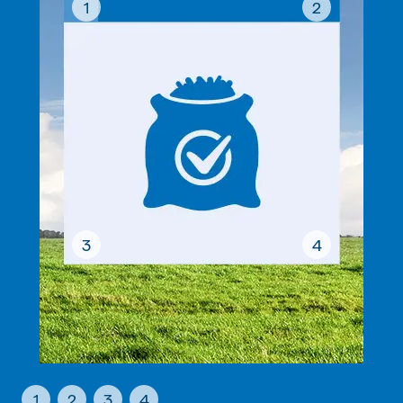
1
2
3
4
1
2
3
4