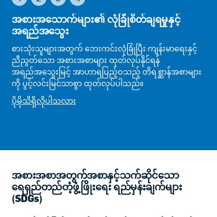
အစားအသောက်များ၏ လုံခြုံစိတ်ချရမှုနှင့်
အရည်အသွေး
စားသုံးသူများအတွက် ဘေးကင်းလုံခြုံပြီး ကျန်းမာရေးနှင့်
ညီညွတ်သော အစားအစာများ ထုတ်လုပ်နိုင်ရန်
အရည်အသွေးမြင့် အာဟာရပြည့်ဝသည့် တိရစ္ဆာန်အစာများ
ကို ပွင့်လင်းမြင်သာစွာ ထုတ်လုပ်ပါသည်။
ပိုမိုသိရှိလိုပါသလား
အစားအစာအတွက်အစာနှင့်သက်ဆိုင်သော
ရေရှည်တည်တံ့ဖွံ့ဖြိုးရေး ရည်မှန်းချက်များ
(SDGs)