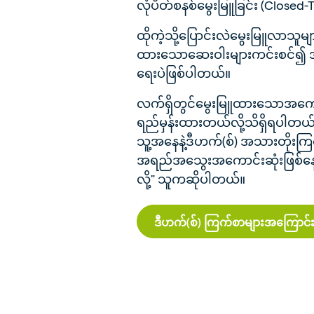
လုံပိတ်စနစ်မွေးမြူခြင်း (Close
ထိုကဲ့သို့ပြောင်းလဲမွေးမြူလာသူ
ထားသောဆေးဝါးများကင်းစင်၍ အာဟာ
ရေးပဲဖြစ်ပါတယ်။
လက်ရှိတွင်မွေးမြူထားသောအကောင်
ရည်မှန်းထားတယ်လို့သိရှိရပါတယ
သူ့အနေနဲ့ဒီဟက်(စ်) အသားတိုး
အရည်အသွေးအကောင်းဆုံးဖြစ်နေပြ
လို့" သူကဆိုပါတယ်။
ဒီဟက်(စ်) ကြက်စာများအကြောင်းပိ