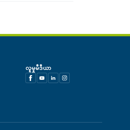
လူမှုမီဒီယာ