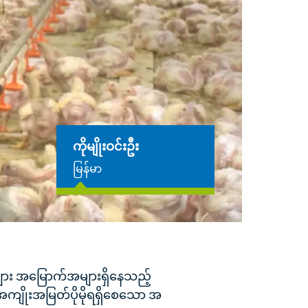
ကိုမျိုးဝင်းဦး
မြန်မာ
များ အမြောက်အများရှိနေသည့်
ကျိုးအမြတ်ပိုမိုရရှိစေသော အ