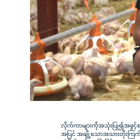
လိုက်ကာများကိုအသုံးပြု၍အဖွင့်
အပြင် အချို့သောအသားတိုးကြက်မ