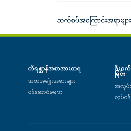
ဆက်စပ်အကြောင်းအရာများ
တိရစ္ဆာန်အစာအာဟာရ
ဒီဟက်(
ခြင်း
အစာအမျိုးအစားများ
အလုပ်အ
ဝန်ဆောင်မှုများ
လုပ်ငန်