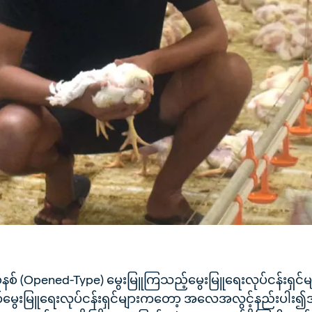
စနစ် (Opened-Type) မွေးမြူကြသည့်မွေးမြူရေးလုပ်ငန်းရှင်
ွေးမြူရေးလုပ်ငန်းရှင်များကတော့ အလေအလွင့်နည်းပါး၍အ