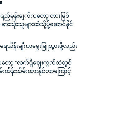
။
ူ၏ရည်မှန်းချက်ကတော့ တားမြစ်
ံးသူများထံသို့ပို့ဆောင်နိုင်
သိန်းချီကာမွေးမြူသွားဖို့လည်း
ကတော့ "လက်ရှိဈေးကွက်ထဲတွင်
ိန်းသိမ်းထားနိုင်တာကြောင့်