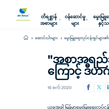
တိရစ္ဆာန်
ဝန်ဆောင်မှု
မွေးမြ
အစာများ
များ
နှင့်
Home
ဆောင်းပါးများ
မွေးမြူရေးလုပ်ငန်းရှင်မျာ
"အစာအရည်အ
ကြောင့် ဒီဟက
16 စက် 2020
ယခုအခါ မြန်မာ့မွေးမြူရေးလုပ်ငန