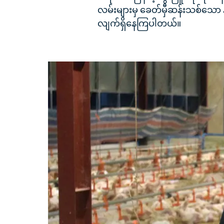
လမ်းများမှ ခေတ်မှီဆန်းသစ်သော 
လျက်ရှိနေကြပါတယ်။