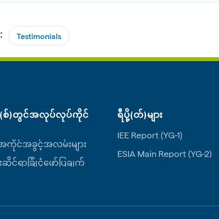
:
Testimonials
စ်)တွင်အလုပ်လုပ်ကိုင်
ရီပို့(တ်)များ
IEE Report (YG-1)
ကိုင်အခွင့်အလမ်းများ
ESIA Main Report (YG-2)
းဆိုင်ရာခြုံငုံဖော်ပြချက်