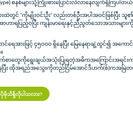
d-Type) စနစ်များသို့ကြိုးစားပြောင်းလဲလာနေလျက်ရှိကြပါတယ်
များထဲတွင် "ကိုမျိုးဝင်းဦး" လည်းတစ်ဦးအပါအဝင်ဖြစ်ပြီး သ
ရပြည့်ဝပြီး ကျန်းမာရေးနှင့်ညီညွတ်သောအသားများကို စားသု
ရေအားဖြင့် ၄၅ဝဝဝ ရှိနေပြီး မြေနေရာချဲ့ထွင်၍ အကောင်ရေ
်။
ကြက်စာတွေကိုရွေးချယ်အသုံးပြုရတဲ့အဓိကအကြောင်းအရင်း
ီး ထိုအရည်အသွေးကိုတည်ငြိမ်အောင်ဒီဟက်(စ်)ကအမြဲတမ်းထ
ုမိုသိရှိလိုပါသလား?