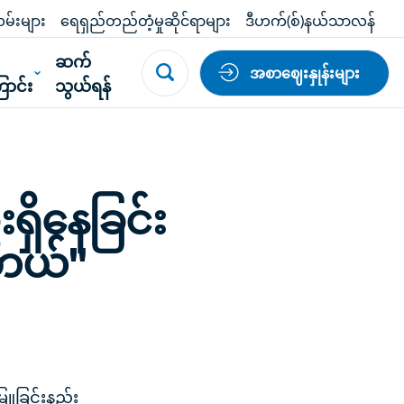
မ်းများ
ရေရှည်တည်တံ့မှုဆိုင်ရာများ
ဒီဟက်(စ်)နယ်သာလန်
်
ဆက်
အစာဈေးနှုန်းများ
ာင်း
သွယ်ရန်
ိနေခြင်း
ါတယ်"
ြူခြင်းနည်း