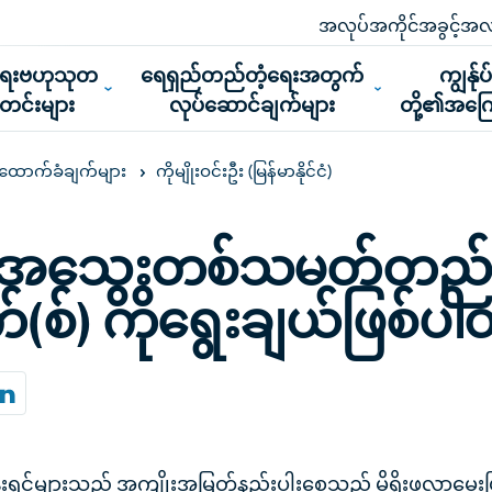
အလုပ်အကိုင်အခွင့်အလ
ူရေးဗဟုသုတ
ရေရှည်တည်တံ့ရေးအတွက်
ကျွန်ုပ
သတင်းများ
လုပ်ဆောင်ချက်များ
တို့၏အကြေ
ကိုမျိုးဝင်းဦး (မြန်မာနိုင်ငံ)
း၏ထောက်ခံချက်များ
သွေးတစ်သမတ်တည်းရှ
်(စ်) ကိုရွေးချယ်ဖြစ်ပ
်းရှင်များသည် အကျိုးအမြတ်နည်းပါးစေသည့် မိရိုးဖလာမွေးမ