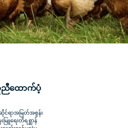
ူညီထောက်ပံ့
ဆိုင်ရာအမြတ်အစွန်း
ေးမြူရေးတိရစ္ဆာန်
်ဦးလည်းသင်မလွဲမ