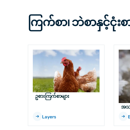
ကြက်စာ၊ ဘဲစာနှင့်ငုံးစ
ဥစားကြက်စာများ
အသာ
Layers
B