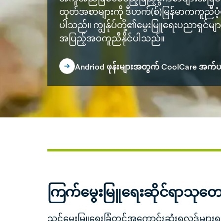
ထုတ်အစာများကို ဒီဟက်(စ်)မြန်မာကကူညီပံ့ပို
ပါသည်။ ကျွန်ုပ်တို့၏မွေးမြူရေးပညာရှင်မျ
အပြည့်အဝကူညီနိုင်ပါသည်။
Andriod ဖုန်းများအတွက် CoolCare အက်ပ
ကြက်မွေးမြူရေးဆိုင်ရာသုတ
သင့်မွေးမြူရေးခြံတွင်အကောင်းဆုံးရလဒ်များရရ