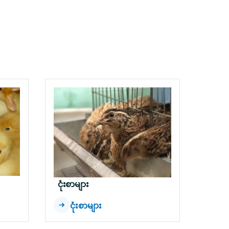
ငုံးစာများ
ငုံးစာများ