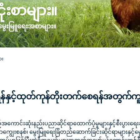
ုံးစာများ။
မွေးမြူရေးအစာများ။
ား
ရန်နှင့်ထုတ်ကုန်တိုးတက်စေရန်အတွက်က
ကောင်းဆုံးနည်းပညာဆိုင်ရာထောက်ပံ့မှုများနှင့်စီးပွားရေး
ာကျွေးစနစ်၊ မွေးမြူရေးခြံတည်ဆောက်ခြင်းဆိုင်ရာများနှင့်မွ
ိုအပ်မှာဖြစ်ပြီးအဲ့ဒီအချက်များအတွက်အဖော်မွန်ကောင်းတစ