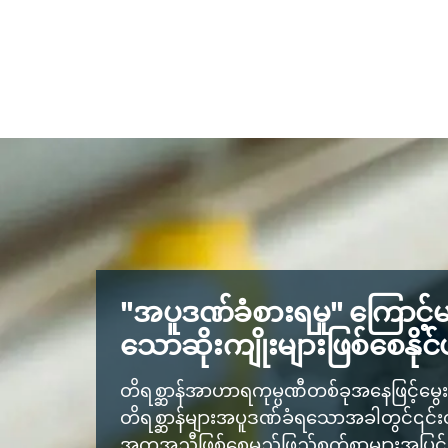
"အပူဒဏ်ခံစားရမှု" ကြောင့်မ
သောဆိုးကျိုးများဖြစ်စေနို
တိရစ္ဆာန်အာဟာရကုမ္ပဏီတစ်ခုအနေဖြင့်မွ
တိရစ္ဆာန်များအပူဒဏ်ခံရသောအခါတွင်၎င်း
အကူအညီဖြစ်စေမည့်ဖြည့်စွက်စာများအပြင်