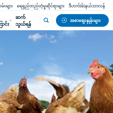
မ်းများ
ရေရှည်တည်တံ့မှုဆိုင်ရာများ
ဒီဟက်(စ်)နယ်သာလန်
်
ဆက်
အစာဈေးနှုန်းများ
ာင်း
သွယ်ရန်