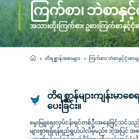
ကြက်စာ၊ ဘဲစာနှင့်င
အသားတိုးကြက်စာ၊ ဥစားကြက်စာနှင့်ငုံး
ကြက်စာ၊ ဘဲစာနှင့်ငုံးစာမျ
Home
တိရစ္ဆာန်အစာများ
တိရစ္ဆာန်များကျန်းမာစေ
ပေးခြင်း။
မွေးမြူရေးလုပ်ငန်းရှင်တစ်ဦးအနေဖြင့်သင်သည်အ
များစွာရရှိရန်ရည်ရွယ်ပါလိမ့်မည်။ ဒါ့အပြင် အစ
များ၏ရှင်သန်ရပ်တည်နိုင်ရေးတို့လည်းထပ်မံလ