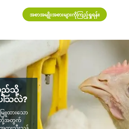
အစာအမျိုးအစားများကိုကြည့်ရှုရန်။
ည်သို့
င်ပါသလဲ?
ေးမြူထားသော
တို့အတွက်
အထူးသီးသန့်