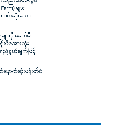
 Farm) များ
ောင်းဆုံးသော
များရှိ ခေတ်မီ
ုးဗီဇအားလုံး
ရည်ရွယ်ချက်ဖြင့်
နောက်ဆုံးပန်းတိုင်