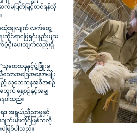
်ဆက်မပြတ်မြှင့်တင်ရန်လို
။
ိုအသုံးချလျက် လက်တွေ့
ဆိုင်ရာဖြေရှင်းနည်းများ
်ပံ့ပိုးပေးလျက်လည်းရှိ
"သုတေသနနှင့်ဖွံ့ဖြိုးမှု
ူညီသောအခြေအနေအမျိုး
ှိစေမည့် သုတေသနအစီအစဉ်
အတွက် နေ့စဉ်နှင့်အမျှ
ိနေပါသည်။
၊ အရွယ်ညီညာမှုနှင့်
ချက်ပန်းတိုင်ဖြစ်သလို
းပဲဖြစ်ပါသည်။