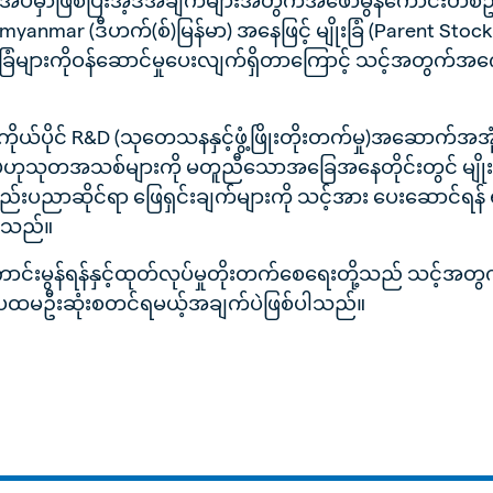
 myanmar (ဒီဟက်(စ်)မြန်မာ) အနေဖြင့် မျိုးခြံ (Parent Stock
ံများကိုဝန်ဆောင်မှုပေးလျက်ရှိတာကြောင့် သင့်အတွက်အက
့၏ကိုယ်ပိုင် R&D (သုတေသနနှင့်ဖွံ့ဖြိုးတိုးတက်မှု)အဆောက်အအုံ
ုသုတအသစ်များကို မတူညီသောအခြေအနေတိုင်းတွင် မျိုးရိ
်းပညာဆိုင်ရာ ဖြေရှင်းချက်များကို သင့်အား ပေးဆောင်ရန် 
ပါသည်။
်းမွန်ရန်နှင့်ထုတ်လုပ်မှုတိုးတက်စေရေးတို့သည် သင့်အတွက်
ာ့ ပထမဦးဆုံးစတင်ရမယ့်အချက်ပဲဖြစ်ပါသည်။