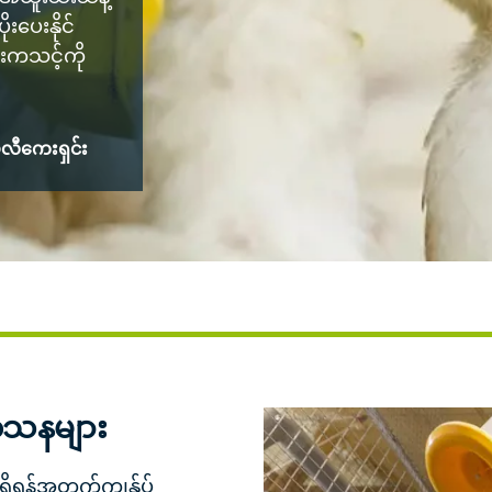
းပေးနိုင်
ားကသင့်ကို
လီကေးရှင်း
ေသနများ
ှိရန်အတွက်ကျွန်ုပ်