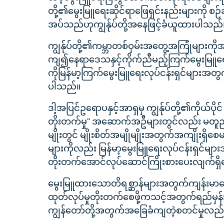
တို့၏မွေးမြူရေးဆိုင်ရာဖြေရှင်းနည်းများကို စဉ
အပ်သည်ဟုကျွန်ုပ်တို့အနေဖြင့်ခံယူထားပါသည်
ကျွန်ုပ်တို့၏ကမ္ဘာတစ်ဝှမ်းအတွေ့အကြုံများက
ကျ၍နေရာဒေသနှင့်ကိုက်ညီမည့်ကြက်မွေးမြူရေး
ကိုမြန်မာ့ကြက်မွေးမြူရေးလုပ်ငန်းရှင်များအတွက
ပါသည်။
ဒါ့အပြင်ဥရောပနှင့်အာရှမှ ကျွန်ုပ်တို့၏ကိုယ်ပိုင် 
တိုးတက်မှု" အဆောက်အဦများတွင်လည်း မတ
မျိုးတွင် မျိုးစိတ်အမျိုမျိုးအတွက်အကျိုးရ
များကိုလည်း မြန်မာ့မွေးမြူရေးလုပ်ငန်းရှင်များ
တိုးတက်အောင်လုပ်ဆောင်ကြိုးစားပေးလျက်ရှ
မွေးမြူထားသောတိရစ္ဆာန်များအတွက်ကျန်းမာရေး
ထုတ်လုပ်မှုတိုးတက်စေဖို့ကသင့်အတွက်ရည်မှန်း
ကျွန်တော်တို့အတွက်အခြေခံကျတဲ့စတင်မှုလည်