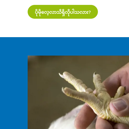
ပိုမိုလေ့လာသိရှိလိုပါသလား?