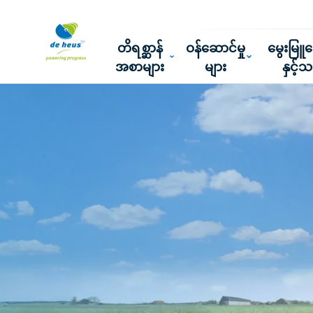
တိရစ္ဆာန်
ဝန်ဆောင်မှု
မွေးမြ
အစာများ
များ
နှင့်