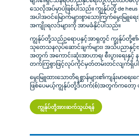
သေလိုအပ်မှာပဲဖြစ်ပါသည်။ ကျွန်ုပ်တို့ de heus
အပါအဝင်မြောက်များစွာသောကြက်မွေးမြူရေးခြ
အကျိုးရလဒ်များကို အာမခံနိုင်ပါသည်။
ကျွန်ုပ်တို့သည်ဥရောပနှင့်အာရှတွင် ကျွန်ုပ်တို
သုတေသနလုပ်ဆောင်ချက်များ၊ အသိပညာနှင့်ဗဟ
အတွက် အကောင်းဆုံးအာဟာရ၊ စီးပွားရေးနှင့် နည
တက်ကြွစွာဖြင့်လုပ်ကိုင်မှတ်တမ်းတင်လျက်ရှိ
မွေးမြူထားသောတိရစ္ဆာန်များ၏ကျန်းမာရေးကောင
ဖြစ်ပေမယ့်ကျွန်ုပ်တို့ဒီဟက်(စ်)အတွက်ကတေ
ကျွန်ုပ်တို့အားဆက်သွယ်ရန်