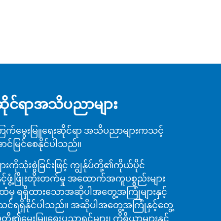
ဆိုင်ရာအသိပညာများ
ာကြက်မွေးမြူရေးဆိုင်ရာ အသိပညာများကသင့်
ာင်မြင်စေနိုင်ပါသည်။
သုံးစွဲခြင်းဖြင့် ကျွန်ုပ်တို့၏ကိုယ်ပိုင်
့်ဖွံ့ဖြိုးတိုးတက်မှု အထောက်အကူပစ္စည်းများ
ထံမှ ရရှိထားသောအဆိုပါအတွေ့အကြုံများနှင့်
သင်ရရှိနိုင်ပါသည်။ အဆိုပါအတွေ့အကြုံနှင့်တွေ့
န်ုပ်တို့၏မွေးမြူရေးပညာရှင်များ၊ ကိရိယာများနှင့်