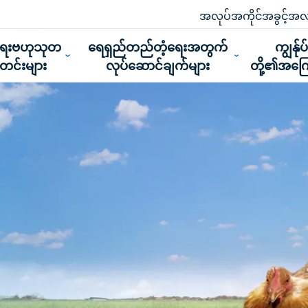
အလုပ်အကိုင်အခွင့်အလ
ူရေးဗဟုသုတ
ရေရှည်တည်တံ့ရေးအတွက်
ကျွန်ုပ
သတင်းများ
လုပ်ဆောင်ချက်များ
တို့၏အကြေ