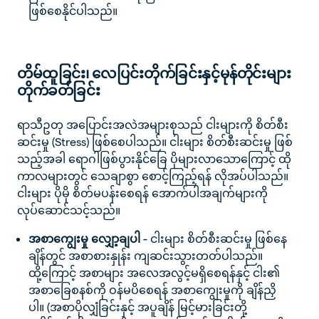
ဖြစ်စေနိုင်ပါသည်။
တိမ်ထူခြင်း၊ လေပြင်းတိုက်ခြင်းနှင့်မုန်တိုင်းများ
တိုက်ခတ်ခြင်း
ရာသီဥတု အပြောင်းအလဲအများစုသည် ငါးများကို စိတ်စီး
ဆင်းမှု (Stress) ဖြစ်စေပါသည်။ ငါးများ စိတ်စီးဆင်းမှု ဖြစ်
သည့်အခါ ရောဂါဖြစ်ပွားနိုင်ခြေ ပိုများလာသောကြောင့် ထို
ကာလများတွင် သေချာစွာ စောင့်ကြည့်ရန် လိုအပ်ပါသည်။
ငါးများ ပိုမို စိတ်မပန်းစေရန် အောက်ပါအချက်များကို
လုပ်ဆောင်သင့်သည်။
အစာကျွေးမှု လျှော့ချပါ -
ငါးများ စိတ်စီးဆင်းမှု ဖြစ်နေ
ချိန်တွင် အစာစားနှုန်း ကျဆင်းသွားတတ်ပါသည်။
ထို့ကြောင့် အစာများ အလေအလွင့်မရှိစေရန်နှင့် ငါး၏
အစာခြေစနစ်ကို ဝန်မပိစေရန် အစာကျွေးမှုကို ချိန်ညှိ
ပါ။ (အစာပိုလျှံခြင်းနှင့် အပူချိန် မြင့်မားခြင်းတို့