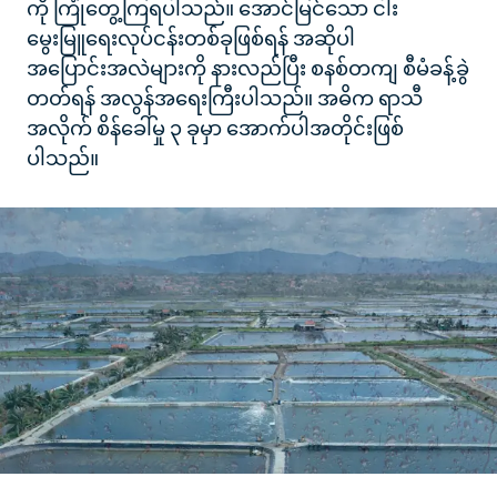
ကို ကြုံတွေ့ကြရပါသည်။ အောင်မြင်သော ငါး
မွေးမြူရေးလုပ်ငန်းတစ်ခုဖြစ်ရန် အဆိုပါ
အပြောင်းအလဲများကို နားလည်ပြီး စနစ်တကျ စီမံခန့်ခွဲ
တတ်ရန် အလွန်အရေးကြီးပါသည်။ အဓိက ရာသီ
အလိုက် စိန်ခေါ်မှု ၃ ခုမှာ အောက်ပါအတိုင်းဖြစ်
ပါသည်။