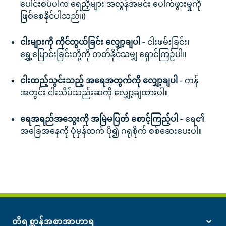
ပေါင်းစပ်ပါက ရေညှိများ အလွန်အမင်း ပေါက်ဖွားမှုကို
ဖြစ်စေနိုင်ပါသည်။)
ငါးများကို ကိုင်တွယ်ခြင်း လျှော့ချပါ -
ငါးဖမ်းခြင်း၊
ရွှေ့ပြောင်းခြင်းတို့ကို တတ်နိုင်သမျှ ရှောင်ကြဉ်ပါ။
ငါးထည့်သွင်းသည့် အရေအတွက်ကို လျှော့ချပါ -
ကန်
အတွင်း ငါးသိပ်သည်းဆကို လျှော့ချထားပါ။
ရေအရည်အသွေးကို အမြဲမပြတ် စောင့်ကြည့်ပါ -
ရေ၏
အခြေအနေကို ပုံမှန်ထက် ပို၍ ဂရုစိုက် စစ်ဆေးပေးပါ။
တိရစ္ဆာန်အစာအာဟာရ