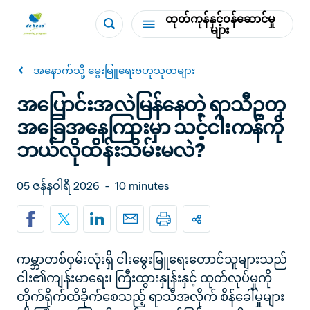
ထုတ်ကုန်နှင့်ဝန်ဆောင်မှု
များ
အနောက်သို့ မွေးမြူရေးဗဟုသုတများ
အပြောင်းအလဲမြန်နေတဲ့ ရာသီဥတု
အခြေအနေကြားမှာ သင့်ငါးကန်ကို
ဘယ်လိုထိန်းသိမ်းမလဲ?
05 ဇန်နဝါရီ 2026
-
10 minutes
ကမ္ဘာတစ်ဝှမ်းလုံးရှိ ငါးမွေးမြူရေးတောင်သူများသည်
ငါး၏ကျန်းမာရေး၊ ကြီးထွားနှုန်းနှင့် ထုတ်လုပ်မှုကို
တိုက်ရိုက်ထိခိုက်စေသည့် ရာသီအလိုက် စိန်ခေါ်မှုများ