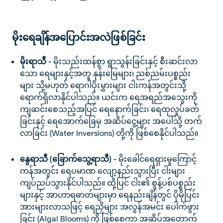
မိုးရေချိန်အပြောင်းအလဲဖြစ်ခြင်း
မိုးရာသီ -
မိုးသည်းထန်စွာ ရွာသွန်းခြင်းနှင့် စီးဆင်းလာ
သော ရေများနှင့်အတူ နုန်းမြေများ၊ ညစ်ညမ်းပစ္စည်း
များ သို့မဟုတ် ရောဂါပိုးမွှားများ ငါးကန်အတွင်းသို့
ရောက်ရှိလာနိုင်ပါသည်။ ယင်းက ရေအရည်အသွေးကို
ကျဆင်းစေသည့်အပြင် ရေနောက်ခြင်း၊ ရေထုလှုပ်ခတ်
ခြင်းနှင့် ရေအောက်ခြေမှ အဆိပ်ငွေ့များ အပေါ်သို့ တက်
လာခြင်း (Water Inversions) တို့ကို ဖြစ်စေနိုင်ပါသည်။
နွေရာသီ (ခြောက်သွေ့ရာသီ) -
မိုးခေါင်ရေရှားမှုကြောင့်
ကန်အတွင်း ရေပမာဏ လျော့နည်းသွားပြီး ငါးများ
ကျပ်ညပ်သွားနိုင်ပါသည်။ ထို့ပြင် ငါး၏ စွန့်ပစ်ပစ္စည်း
များနှင့် အာဟာရဓာတ်များမှာ ရေနည်းချိန်တွင် ပိုမိုပြင်း
အားများလာသဖြင့် ရေညှိများ အလွန်အမင်း ပေါက်ဖွား
ခြင်း (Algal Blooms) ကို ဖြစ်စေကာ အဆိပ်အတောက်