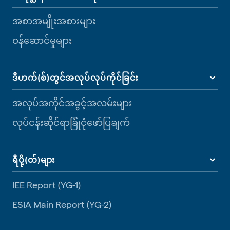
အစာအမျိုးအစားများ
ဝန်ဆောင်မှုများ
ဒီဟက်(စ်)တွင်အလုပ်လုပ်ကိုင်ခြင်း
အလုပ်အကိုင်အခွင့်အလမ်းများ
လုပ်ငန်းဆိုင်ရာခြုံငုံဖော်ပြချက်
ရီပို့(တ်)များ
IEE Report (YG-1)
ESIA Main Report (YG-2)