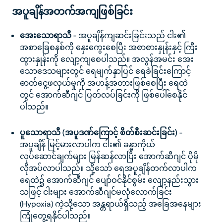
အပူချိန်အတက်အကျဖြစ်ခြင်း
အေးသောရာသီ -
အပူချိန်ကျဆင်းခြင်းသည် ငါး၏
အစာခြေစနစ်ကို နှေးကွေးစေပြီး အစာစားနှုန်းနှင့် ကြီး
ထွားနှုန်းကို လျော့ကျစေပါသည်။ အလွန်အမင်း အေး
သောဒေသများတွင် ရေမျက်နှာပြင် ရေခဲခြင်းကြောင့်
ဓာတ်ငွေ့ဖလှယ်မှုကို အဟန့်အတားဖြစ်စေပြီး ရေထဲ
တွင် အောက်ဆီဂျင် ပြတ်လပ်ခြင်းကို ဖြစ်ပေါ်စေနိုင်
ပါသည်။
ပူသောရာသီ (အပူဒဏ်ကြောင့် စိတ်စီးဆင်းခြင်း) -
အပူချိန် မြင့်မားလာပါက ငါး၏ ခန္ဓာကိုယ်
လုပ်ဆောင်ချက်များ မြန်ဆန်လာပြီး အောက်ဆီဂျင် ပိုမို
လိုအပ်လာပါသည်။ သို့သော် ရေအပူချိန်တက်လာပါက
ရေထဲ၌ အောက်ဆီဂျင် ပျော်ဝင်နိုင်စွမ်း လျော့နည်းသွား
သဖြင့် ငါးများ အောက်ဆီဂျင်မလုံလောက်ခြင်း
(Hypoxia) ကဲ့သို့သော အန္တရာယ်ရှိသည့် အခြေအနေများ
ကြုံတွေ့ရနိုင်ပါသည်။