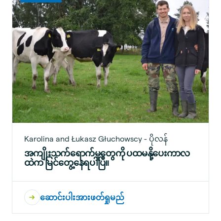
Karolina and Łukasz Głuchowscy - ပိုလန်
အကျိုးသက်ရောက်မှုတွေကို ပထမနို့ပေးကာလ
ထဲက မြင်တွေ့နေရပါပြီ။
ဆောင်းပါးအားဖတ်ရှုမည်