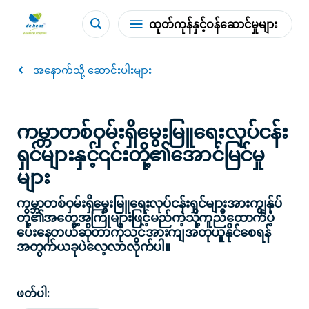
ထုတ်ကုန်နှင့်ဝန်ဆောင်မှုများ
အနောက်သို့ ဆောင်းပါးများ
ကမ္ဘာတစ်ဝှမ်းရှိမွေးမြူရေးလုပ်ငန်း
ရှင်များနှင့်၎င်းတို့၏အောင်မြင်မှု
များ
ကမ္ဘာတစ်ဝှမ်းရှိမွေးမြူရေးလုပ်ငန်းရှင်များအားကျွန်ုပ်
တို့၏အတွေ့အကြုံများဖြင့်မည်ကဲ့သို့ကူညီထောက်ပံ့
ပေးနေတယ်ဆိုတာကိုသင်အားကျအတုယူနိုင်စေရန်
အတွက်ယခုပဲလေ့လာလိုက်ပါ။
ဖတ်ပါ: