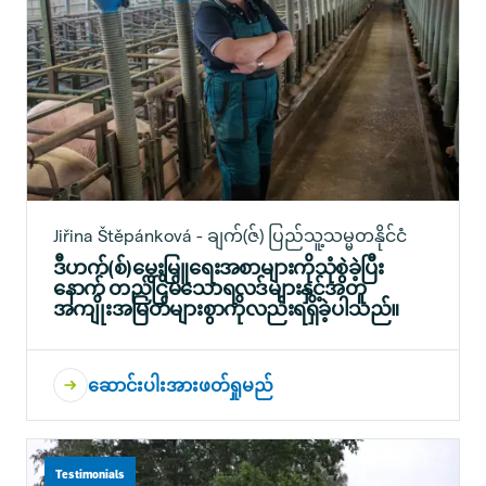
Jiřina Štěpánková - ချက်(ဇ်) ပြည်သူ့သမ္မတနိုင်ငံ
ဒီဟက်(စ်)မွေးမြူရေးအစာများကိုသုံစွဲခဲ့ပြီး
နောက် တည်ငြိမ်သောရလဒ်များနှင့်အတူ
အကျိုးအမြတ်များစွာကိုလည်းရရှိခဲ့ပါသည်။
ဆောင်းပါးအားဖတ်ရှုမည်
Testimonials