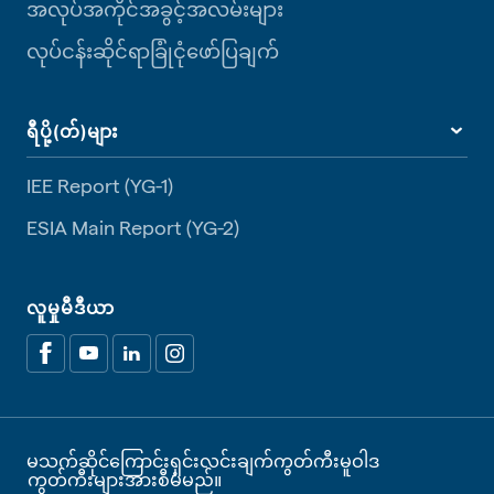
အလုပ်အကိုင်အခွင့်အလမ်းများ
လုပ်ငန်းဆိုင်ရာခြုံငုံဖော်ပြချက်
ရီပို့(တ်)များ
IEE Report (YG-1)
ESIA Main Report (YG-2)
လူမှုမီဒီယာ
မသက်ဆိုင်ကြောင်းရှင်းလင်းချက်
ကွတ်ကီးမူဝါဒ
ကွတ်ကီးများအားစီမံမည်။