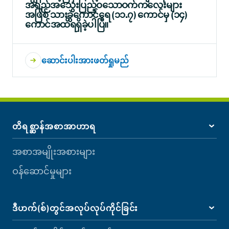
အရည်အသွေးပြည့်ဝသောဝက်ကလေးများ
အဖြစ် သားခွဲကောင်ရေ (၁၁.၇) ကောင်မှ (၁၄)
ကောင်အထိရရှိခဲ့ပါပြီ။
ဆောင်းပါးအားဖတ်ရှုမည်
တိရစ္ဆာန်အစာအာဟာရ
အစာအမျိုးအစားများ
ဝန်ဆောင်မှုများ
ဒီဟက်(စ်)တွင်အလုပ်လုပ်ကိုင်ခြင်း