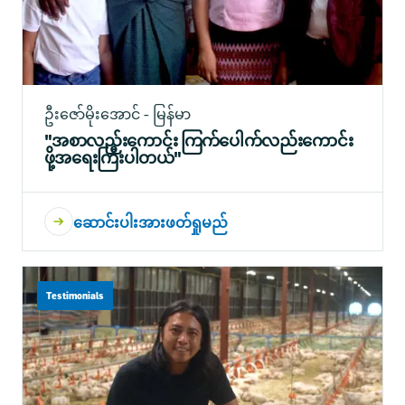
ဦးဇော်မိုးအောင် - မြန်မာ
"အစာလည်းကောင်း ကြက်ပေါက်လည်းကောင်း
ဖို့အရေးကြီးပါတယ်"
ဆောင်းပါးအားဖတ်ရှုမည်
Testimonials