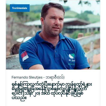
Testimonials
Fernando Sleutjes - ဘရာဇီး(လ်)
ရှစ်နှစ်ကြာလက်တွဲပြီးနောက်မှာ ကျွန်တော့်ရဲ့နွား
မွေးမြူရေးခြံအနေနဲ့ တစ်နှစ်လျှင်နွားနို့လီတာ
ပေါင်း (သိန်း ၂ဝ) အထိ ထုပ်လုပ်နိုင်ခဲ့ပြီဖြစ်
ပါသည်။