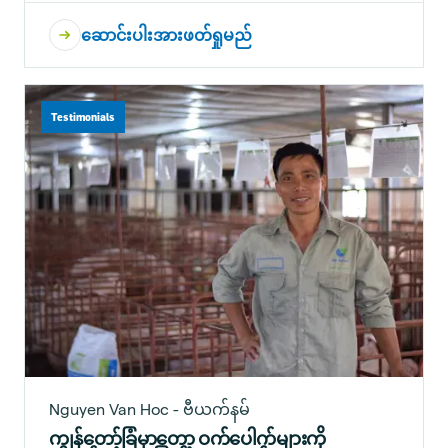
ဆောင်းပါးအားဖတ်ရှုမည်
Testimonials
Nguyen Van Hoc - ဗီယက်နမ်
ကျွန်တော့်ခြံမှာတော့ ဝက်ပေါက်များကို