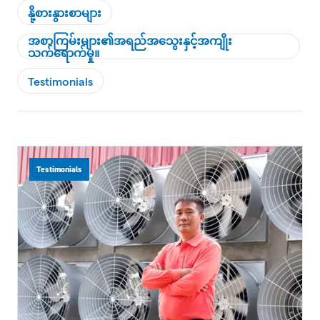
နို့စားနွားစာများ
အစာကြမ်းများ၏အရည်အသွေးနှင့်အကျိုး
သက်ရောက်မှု။
Testimonials
Testimonials