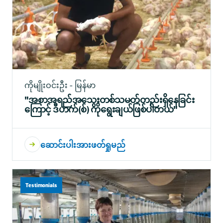
ကိုမျိုးဝင်းဦး - မြန်မာ
"အစာအရည်အသွေးတစ်သမတ်တည်းရှိနေခြင်း
ကြောင့် ဒီဟက်(စ်) ကိုရွေးချယ်ဖြစ်ပါတယ်"
ဆောင်းပါးအားဖတ်ရှုမည်
Testimonials