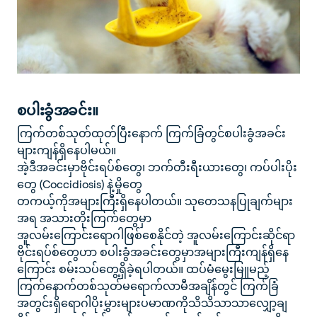
စပါးခွံအခင်း။
ကြက်တစ်သုတ်ထုတ်ပြီးနောက် ကြက်ခြံတွင်စပါးခွံအခင်း
များကျန်ရှိနေပါမယ်။
အဲ့ဒီအခင်းမှာဗိုင်းရပ်စ်တွေ၊ ဘက်တီးရီးယားတွေ၊ ကပ်ပါးပိုး
တွေ (Coccidiosis) နဲ့မှိုတွေ
တကယ့်ကိုအများကြီးရှိနေပါတယ်။ သုတေသနပြုချက်များ
အရ အသားတိုးကြက်တွေမှာ
အူလမ်းကြောင်းရောဂါဖြစ်စေနိုင်တဲ့ အူလမ်းကြောင်းဆိုင်ရာ
ဗိုင်းရပ်စ်တွေဟာ စပါးခွံအခင်းတွေမှာအများကြီးကျန်ရှိနေ
ကြောင်း စမ်းသပ်တွေ့ရှိခဲ့ရပါတယ်။ ထပ်မံမွေးမြူမည့်
ကြက်နောက်တစ်သုတ်မရောက်လာမီအချိန်တွင် ကြက်ခြံ
အတွင်းရှိရောဂါပိုးမွှားများပမာဏကိုသိသိသာသာလျှော့ချ