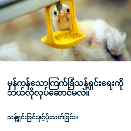
မှန်ကန်သောကြက်ခြံသန့်ရှင်းရေးကို
ဘယ်လိုလုပ်ဆောင်မလဲ။
သန့်ရှင်းခြင်းနှင့်ပိုးသတ်ခြင်း။