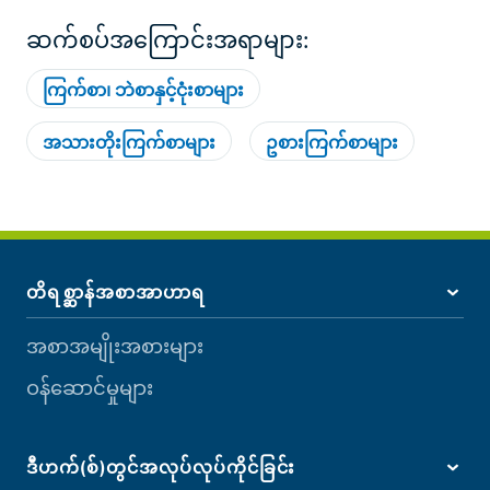
ဆက်စပ်အကြောင်းအရာများ:
ကြက်စာ၊ ဘဲစာနှင့်ငုံးစာများ
အသားတိုးကြက်စာများ
ဥစားကြက်စာများ
တိရစ္ဆာန်အစာအာဟာရ
အစာအမျိုးအစားများ
ဝန်ဆောင်မှုများ
ဒီဟက်(စ်)တွင်အလုပ်လုပ်ကိုင်ခြင်း