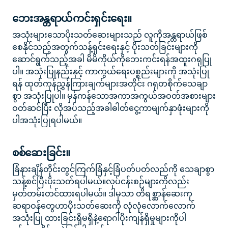
ဘေးအန္တရာယ်ကင်းရှင်းရေး။
အသုံးများသောပိုးသတ်ဆေးများသည် လူကိုအန္တရာယ်ဖြစ်
စေနိုင်သည့်အတွက်သန့်ရှင်းရေးနှင့် ပိုးသတ်ခြင်းများကို
ဆောင်ရွက်သည့်အခါ မိမိကိုယ်ကိုဘေးကင်းရန်အထူးဂရုပြု
ပါ။ အသုံးပြုနည်းနှင့် ကာကွယ်ရေးပစ္စည်းများကို အသုံးပြု
ရန် ထုတ်ကုန်ညွှန်ကြားချက်များအတိုင်း ဂရုတစိုက်သေချာ
စွာ အသုံးပြုပါ။ မှန်ကန်သောအကာအကွယ်အဝတ်အစားများ
ဝတ်ဆင်ပြီး လိုအပ်သည့်အခါဓါတ်ငွေ့ကာမျက်နှာဖုံးများကို
ပါအသုံးပြုရပါမယ်။
စစ်ဆေးခြင်း။
ခြံနားချိန်တိုင်းတွင်ကြက်ခြံနှင့်ခြံပတ်ပတ်လည်ကို သေချာစွာ
သန့်စင်ပြီးပိုးသတ်ရပါမယ်။လုပ်ငန်းစဉ်များကိုလည်း
မှတ်တမ်းတင်ထားရပါမယ်။ ဒါမှသာ တိရစ္ဆာန်ဆေးကု
ဆရာဝန်တွေဟာပိုးသတ်ဆေးကို လုံလုံလောက်လောက်
အသုံးပြု ထားခြင်းရှိမရှိနဲ့ရောဂါပိုးကျန်ရှိမှုများကိုပါ