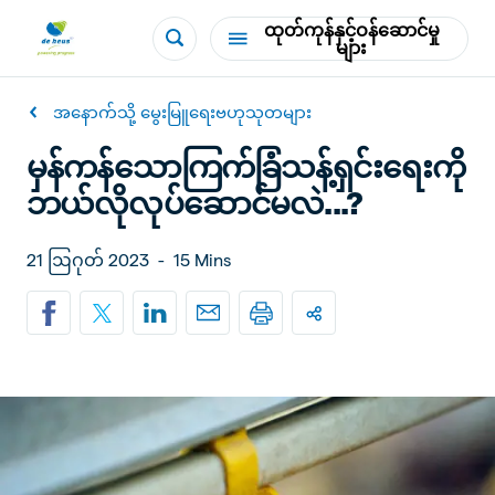
ထုတ်ကုန်နှင့်ဝန်ဆောင်မှု
များ
အနောက်သို့ မွေးမြူရေးဗဟုသုတများ
မှန်ကန်သောကြက်ခြံသန့်ရှင်းရေးကို
ဘယ်လိုလုပ်ဆောင်မလဲ...?
21 ဩဂုတ် 2023
-
15 Mins