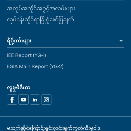
အလုပ်အကိုင်အခွင့်အလမ်းများ
လုပ်ငန်းဆိုင်ရာခြုံငုံဖော်ပြချက်
ရီပို့(တ်)များ
IEE Report (YG-1)
ESIA Main Report (YG-2)
လူမှုမီဒီယာ
မသက်ဆိုင်ကြောင်းရှင်းလင်းချက်
ကွတ်ကီးမူဝါဒ