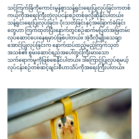
သင့်ကြက်ခြံကိုကောင်းမွန်စွာသန့်ရှင်းရေးပြုလုပ်ခြင်းကတစ်
ကယ့်ကိုအရေးကြီးတဲ့လုပ်ငန်းစဉ်တစ်ခုလို့ဆိုနိုင်ပါတယ်။
သန့်ရှင်းရေးပြုလုပ်ခြင်း၊ ပိုးသတ်ခြင်းနှင့်အခြောက်ခံခြင်း
တွေဟာ ကြက်ထုတ်ပြီးနောက်တွင်စဉ်ဆက်မပြတ်အမြဲတမ်း
လုပ်ဆောင်ပေးနေရမှာပဲဖြစ်ပါတယ်။ အဲ့ဒီလိုမျိုးသေချာ
အောင်ပြုလုပ်ခြင်းက နောက်ထပ်ထည့်မည့်ကြက်သုတ်
အသစ်၏ စွမ်းဆောင်ရည်အပေါ်တွင်ကြီးမားသော
သက်ရောက်မှုကိုဖြစ်စေနိုင်ပါတယ်။ ဒါကြောင့်ပြုလုပ်ရမယ့်
လုပ်ငန်းစဉ်တစ်ဆင့်ချင်းစီဟာသိပ်ကိုအရေးကြီးပါတယ်။