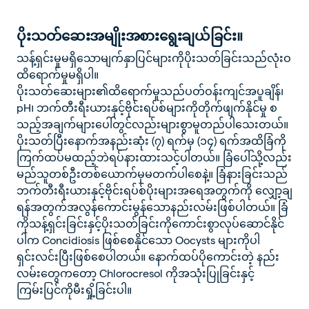
ပိုးသတ်ဆေးအမျိုးအစား‌ရွေးချယ်ခြင်း။
သန့်ရှင်းမှုမရှိသောမျက်နှာပြင်များကိုပိုးသတ်ခြင်းသည်လုံးဝ
ထိရောက်မှုမရှိပါ။
ပိုးသတ်ဆေးများ၏ထိရောက်မှုသည်ပတ်ဝန်းကျင်အပူချိန်၊
pH၊ ဘက်တီးရီးယားနှင့်ဗိုင်းရပ်စ်များကိုတိုက်ဖျက်နိုင်မှု စ
သည့်အချက်များပေါ်တွင်လည်းများစွာမူတည်ပါသေးတယ်။
ပိုးသတ်ပြီးနောက်အနည်းဆုံး (၇) ရက်မှ (၁၄) ရက်အထိခြံကို
ကြက်ထပ်မထည့်ဘဲရပ်နားထားသင့်ပါတယ်။ ခြံပေါ်သို့လည်း
မည်သူတစ်ဦးတစ်ယောက်မှမတက်ပါစေနဲ့။ ခြံနားခြင်းသည်
ဘက်တီးရီးယားနှင့်ဗိုင်းရပ်စ်ပိုးများအရေအတွက်ကို လျှော့ချ
ရန်အတွက်အလွန်ကောင်းမွန်သောနည်းလမ်းဖြစ်ပါတယ်။ ခြံ
ကိုသန့်ရှင်းခြင်းနှင့်ပိုးသတ်ခြင်းကိုကောင်းစွာလုပ်ဆောင်နိုင်
ပါက Concidiosis ဖြစ်စေနိုင်သော Oocysts များကိုပါ
ရှင်းလင်းပြီးဖြစ်စေပါတယ်။ နောက်ထပ်ပိုကောင်းတဲ့ နည်း
လမ်းတွေကတော့ Chlorocresol ကိုအသုံးပြုခြင်းနှင့်
ကြမ်းပြင်ကိုမီးရှို့ခြင်းပါ။