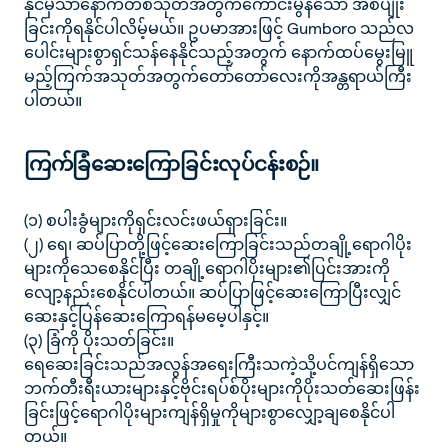
နိုင်မှသာနောက်တစ်သုတ်အတွက်ကောင်းမွန်သော အစပျိုး
ခြင်းကိုရနိုင်ပါလိမ့်မယ်။ ဥပမာအားဖြင့် Gumboro သည်လ
ပေါင်းများစွာရှင်သန်နေနိုင်သည့်အတွက် နောက်ထပ်မွေးမြူ
မည့်ကြက်အသုတ်အတွက်တော်တော်လေးကိုအန္တရာယ်ကြီး
ပါတယ်။
ကြက်ခြံဆေးကြောခြင်းလုပ်ငန်းစဉ်။
(၁) စပါးခွံများကိုရှင်းလင်းဖယ်ရှားခြင်း။
(၂) ရေ၊ ဆပ်ပြာတို့ဖြင့်ဆေးကြောခြင်းသည်တချို့‌ရောဂါပိုး
များကိုသေစေနိုင်ပြီး တချို့ရောဂါပိုးများ၏ပြင်းအားကို
လျော့နည်းစေနိုင်ပါတယ်။ ဆပ်ပြာဖြင့်ဆေးကြောပြီးလျှင်
ဆေးနှင့်ပြန်ဆေး‌ကြောရန်မမေ့ပါနှင့်။
(၃) ခြံကို ပိုးသတ်ခြင်း။
ရေဆေးခြင်းသည်အလွန်အရေးကြီးသကဲ့သို့ပင်ကျန်ရှိသော
ဘက်တီးရီးယားများနှင့်ဗိုင်းရပ်စ်ပိုးများကိုပိုးသတ်ဆေးဖြန်း
ခြင်းဖြင့်ရောဂါပိုးများကျန်ရှိမှုကိုများစွာလျှော့ချစေနိုင်ပါ
တယ်။