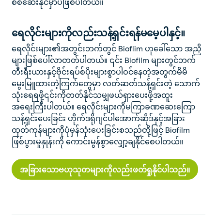
စစ်ဆေးနိုင်မှာပဲဖြစ်ပါတယ်။
ရေလိုင်းများကိုလည်းသန့်ရှင်းရန်မမေ့ပါနှင့်။
ရေလိုင်းများ၏အတွင်းဘက်တွင် Bioflim ဟုခေါ်သော အညှိ
များဖြစ်ပေါ်လာတတ်ပါတယ်။ ၎င်း Biofilm များတွင်ဘက်
တီးရီးယားနှင့်ဗိုင်းရပ်စ်ပိုးများစွာပါဝင်နေတဲ့အတွက်မိမိ
မွေးမြူထားတဲ့ကြက်တွေမှာ လတ်ဆတ်သန့်ရှင်းတဲ့ သောက်
သုံးရေရဖို့၎င်းကိုတတ်နိုင်သမျှဖယ်ရှားပေးဖို့အထူး
အရေးကြီးပါတယ်။ ရေလိုင်းများကိုမကြာခဏဆေးကြော
သန့်ရှင်းပေးခြင်း ဟိုက်ဒရိုဂျင်ပါအောက်ဆိုဒ်နှင့်အခြား
ထုတ်ကုန်များကိုပုံမှန်သုံးပေးခြင်းစသည်တို့ဖြင့် Biofilm
ဖြစ်ပွားမှုနှုန်းကို ကောင်းမွန်စွာလျှော့ချနိုင်စေပါတယ်။
အခြားသောဗဟုသုတများကိုလည်းဖတ်ရှုနိုင်ပါသည်။