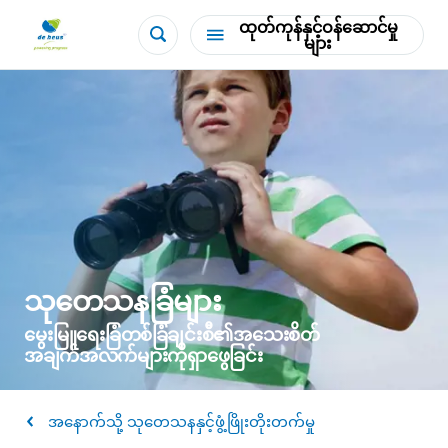
ထုတ်ကုန်နှင့်ဝန်ဆောင်မှု
များ
သုတေသနခြံများ
မွေးမြူရေးခြံတစ်ခြံချင်းစီ၏အသေးစိတ်
အချက်အလက်များကိုရှာဖွေခြင်း
အနောက်သို့ သုတေသနနှင့်ဖွံ့ဖြိုးတိုးတက်မှု