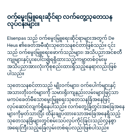
ဝက်မွေးမြူရေးဆိုင်ရာ လက်တွေ့သုတေသန
လုပ်ငန်းများ။
Elsenpas သည် ဝက်မွေးမြူရေးဆိုင်ရာများအတွက် De
Heus ၏ခေတ်အမီဆုံးသုတေသနစင်တာဖြစ်သည်။ ၎င်း
သည် ဝက်မွေးမြူရေးဖောက်သည်များ၊ အသိပညာအင်စတီ
ကျုများနှင့်ပူးပေါင်း၍ရရှိထားသည့်ကမ္ဘာတစ်ဝှမ်းမှ
အသိပညာအားလုံးကိုစုစည်းထားရှိသည့်နေရာလည်းဖြစ်
ပါသည်။
သုတေသနစင်တာသည် မျိုးဝက်များ၊ ဝက်ပေါက်များနှင့်
အသားတိုးဝက်များကို သမားရိုးကျနည်းလမ်းများဖြင့်သာ
မကပဲခေတ်မီသောမွေးမြူရေးသုတေသနခြံအနေဖြင့်
လုပ်ဆောင်လျက်ရှိနေပါသည်။ လက်တွေ့ခြံတွင်းအခြေအနေ
များကိုမှတ်သားပြီး ထိန်းချုပ်ထားသောအခြေအနေရှိသည့်
သုတေသနခြံများတွင်စမ်းသပ်လုပ်ကိုင်ခြင်းသည်လွန်စွာ
အရေးကြီးသည့်ခြေလှမ်းတစ်ရပ်လည်းဖြစ်ပါသည်။