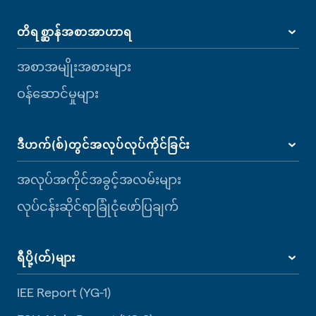
တိရစ္ဆာန်အစာအာဟာရ
အစာအမျိုးအစားများ
ဝန်ဆောင်မှုများ
ဒီဟက်(စ်)တွင်အလုပ်လုပ်ကိုင်ခြင်း
အလုပ်အကိုင်အခွင့်အလမ်းများ
လုပ်ငန်းဆိုင်ရာခြုံငုံဖော်ပြချက်
ရီပို့(တ်)များ
IEE Report (YG-1)