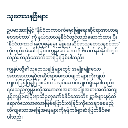
သုတေသနခြံများ
ဥပမာအားဖြင့် "နိုင်ငံတကာဝက်မွေးမြူရေးဆိုင်ရာအာဟာရ
ဗေဒစင်တာ" ကို နယ်သာလန်နိုင်ငံတွင်တည်ဆောက်ထားပြီး
"နိုင်ငံတကာငါးနှင့်ပုစွန်မွေးမြူရေးဆိုင်ရာသုတေသနစင်တာ"
ကိုလည်း မဲခေါင်မြစ်ဝကျွန်းပေါ်ဒေသရှိ ဗီယက်နမ်နိုင်ငံတွင်
လည်း တည်ဆောက်ထားပြီးဖြစ်ပါသည်။
ကျွန်ုပ်တို့၏သုတေသနခြံများတွင် အမျိုးမျိုးသော
အစာအာဟာရပိုင်းဆိုင်ရာစမ်းသပ်ချက်များကိုကျယ်
ကျယ်ပြန့်ပြန့်ဖြင့်စမ်းသပ်လုပ်ဆောင်လျက်ရှိနေပါသည်။
၎င်းသည်ကျွန်ုပ်တို့အားအစားအစာအမျိုးအစားအတိအကျ
နှင့်ကျန်းမာပြီးရာသီဥတုဒဏ်ခံနိုင်သောတိရစ္ဆာန်များနှင့်ထိ
ရောက်သောအစာအဖြစ်ပြောင်းလဲခြင်းကိုသေချာစေမည့်
တိကျသောအခြေအနေများကိုမှန်ကန်စွာဆုံးဖြတ်နိုင်စေ
ပါသည်။