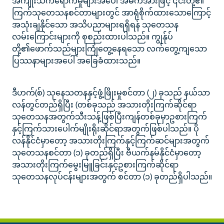
အကျိုးသက်ရောက်မှုများအပေါ် အဓိကအားဖြင့် ၎င်းတို့၏
ကြက်သုတေသနစင်တာများတွင် အာရုံစိုက်ထားသောကြောင့်
အသုံးချနိုင်သော အသိပညာများရရှိရန် သုတေသန
လမ်းကြောင်းများကို စုစည်းထားပါသည်။ ကျွန်ုပ်
တို့၏ဖောက်သည်များကြုံတွေ့နေရသော လက်တွေ့ကျသော
ပြဿနာများအပေါ် အခြေခံထားသည်။
ဒီဟက်(စ်) သုနေသတနနှင့်ဖွံ့ဖြိုးမှုစင်တာ (၂) ခုသည် နယ်သာ
လန်တွင်တည်ရှိပြီး (တစ်ခုသည် အသားတိုးကြက်ဆိုင်ရာ
သုတေသနအတွက်သီးသန့်ဖြစ်ပြီးကျန်တစ်ခုမှာဥစားကြက်
နှင့်ကြက်သားပေါက်မျိုးရိုးဆိုင်ရာအတွက်ဖြစ်ပါသည်။ ပို
လန်နိုင်ငံမှာတော့ အသားတိုးကြက်နှင့်ကြက်ဆင်များအတွက်
သုတေသနစင်တာ (၁) ခုတည်ရှိပြီး ဗီယက်နမ်နိုင်ငံမှာတော့
အသားတိုးကြက်မွေးမြူခြင်းနှင့်ဥစားကြက်ဆိုင်ရာ
သုတေသနလုပ်ငန်းများအတွက် စင်တာ (၁) ခုတည်ရှိပါသည်။