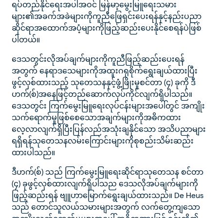
ရပ်တည်နိုင်ရေးအပါအဝင် မြန်မာ့မွေးမြူရေးသမား
များ၏အခက်အခဲများကိုကူညီဖြေရှင်းပေးရန်နှင့်နည်းပညာ
ဆိုင်ရာအထောက်အပံ့များကိုဖြည့်ဆည်းပေးနိုင်စေရန်ပဲဖြစ်
ပါတယ်။
ဒေသတွင်းလိုအပ်ချက်များကိုကူညီဖြည့်ဆည်းပေးရန်
အတွက် နေရာဒသေများကိုအထူးဂရုစိုက်ရွေးချယ်ထားပြီး
ဖွင့်လှစ်ထားသည့် သုတေသနနှင့်ဖွံ့ဖြိုးမှုစင်တာ (၄) ခုကို ဒီ
ဟက်(စ်)အနေဖြင့်တည်ဆောက်လုပ်ကိုင်လျက်ရှိပါသည်။
ဒေသတွင်း ကြက်မွေးမြူရေးလုပ်ငန်းများအပေါ်တွင် အကျိုး
သက်ရောက်မှုဖြစ်စေသောအချက်များကိုအဓိကထား
လေ့လာလျက်ရှိပြီးပြန်လည်အသုံးချနိုင်သော အသိပညာများ
ရရှိရန်သုတေသနလမ်းကြောင်းများကိုစုစည်းသိမ်းဆည်း
ထားပါသည်။
ဒီဟက်(စ်) သည် ကြက်မွေးမြူရေးဆိုင်ရာသုတေသန စင်တာ
(၄) ခုဖွင့်လှစ်ထားလျက်ရှိပါသည ဒေသလိုအပ်ချက်များကို
ဖြည့်ဆည်းရန် ဗျူဟာမြောက်ရွေးချယ်ထားသည်။ De Heus
သည် တောင်သူလယ်သမားများအတွက် လက်တွေ့ကျသော