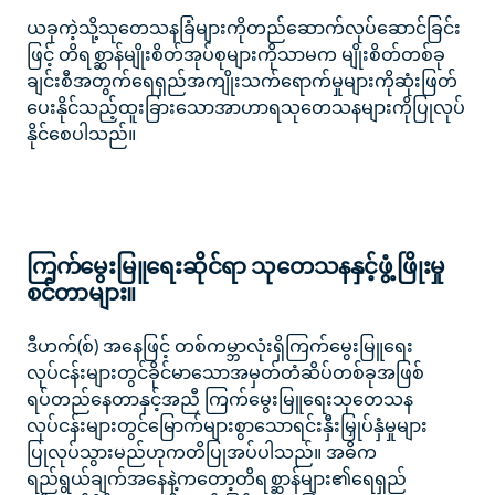
ယခုကဲ့သို့သုတေသနခြံများကိုတည်ဆောက်လုပ်ဆောင်ခြင်း
ဖြင့် တိရစ္ဆာန်မျိုးစိတ်အုပ်စုများကိုသာမက မျိုးစိတ်တစ်ခု
ချင်းစီအတွက်ရေရှည်အကျိုးသက်ရောက်မှုများကိုဆုံးဖြတ်
ပေးနိုင်သည့်ထူးခြားသောအာဟာရသုတေသနများကိုပြုလုပ်
နိုင်စေပါသည်။
ကြက်မွေးမြူရေးဆိုင်ရာ သုတေသနနှင့်ဖွံ့ဖြိုးမှု
စင်တာများ။
ဒီဟက်(စ်) အနေဖြင့် တစ်ကမ္ဘာလုံးရှိကြက်မွေးမြူရေး
လုပ်ငန်းများတွင်ခိုင်မာသောအမှတ်တံဆိပ်တစ်ခုအဖြစ်
ရပ်တည်နေတာနှင့်အညီ ကြက်မွေးမြူရေးသုတေသန
လုပ်ငန်းများတွင်မြောက်များစွာသောရင်းနှီးမြှုပ်နှံမှုများ
ပြုလုပ်သွားမည်ဟုကတိပြုအပ်ပါသည်။ အဓိက
ရည်ရွယ်ချက်အနေနဲ့ကတော့တိရစ္ဆာန်များ၏ရေရှည်