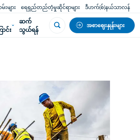
မ်းများ
ရေရှည်တည်တံ့မှုဆိုင်ရာများ
ဒီဟက်(စ်)နယ်သာလန်
်
ဆက်
အစာဈေးနှုန်းများ
ာင်း
သွယ်ရန်