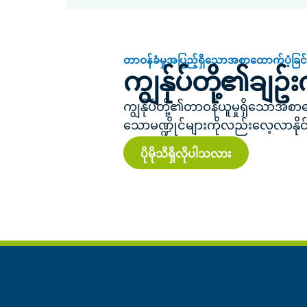
တာဝန်ခံမှုအပြည့်ရှိသောအစာထောက်ပံ့ခြင်
ကျွန်ုပ်တို့၏ချဥ်း
ကျွန်ုပ်တို့၏တာဝန်ယူမှုရှိသောအစာ
သောမဏ္ဍိုင်များကိုလည်းလေ့လာနို
ပိုမိုသိရှိလိုပါသလား