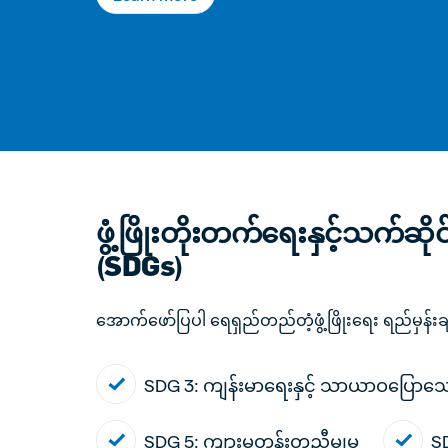
ဖွံ့ဖြိုးတိုးတက်ရေးနှင့်သက်ဆိ
(SDGs)
အောက်ဖော်ပြပါ ရေရှည်တည်တံ့ဖွံ့ဖြိုးရေး ရည်မှန်
SDG 3: ကျန်းမာရေးနှင့် သာယာဝပြော
SDG 5: ကျားမတန်းတူညီမျှမှု
SD