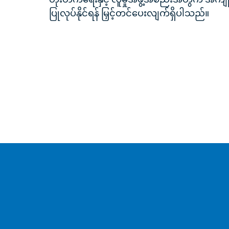
ပြုလုပ်နိုင်ရန် မြှင့်တင်ပေးလျက်ရှိပါသည်။