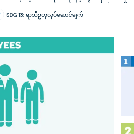
SDG 13: ရာသီဥတုလုပ်ဆောင်ချက်