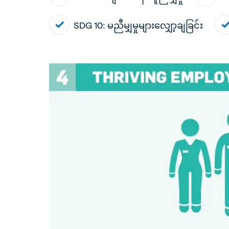
SDG 10: မညီမျှမှုများလျှော့ချခြင်း