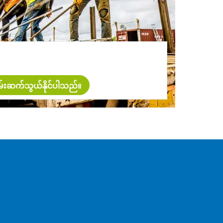
ာတမ်းဆက်သွယ်နိုင်ပါသည်။