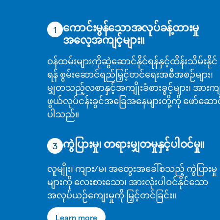
ကောင်းမွန်သောအလုပ်ခန့်ထားမှု
1
အလေ့အကျင့်များ။
ဝန်ထမ်းများကိုဆွဲဆောင်နိုင်ရန်နှင့်ထိန်းသိမ်းနိုင်
ရန် စွမ်းဆောင်ရည်မြှင့်တင်ရေးအစီအစဉ်များ၊
မျှတသည့်လစာနှင့်အကျိုးခံစားခွင့်များ၊ အားက
ဖွယ်လုပ်ငန်းခွင်အခြေအနေများတို့ကို ဖော်ဆောင
ပါသည်။
ကွဲပြားမှု၊ တရားမျှတမှုနှင့်ပါဝင်မှု။
3
လူမျိုး၊ ကျား/မ၊ အတွေးအခေါ်စသည့် ကွဲပြားမှု
များကို လေးစားသော၊ အားလုံးပါဝင်နိုင်သော
အလုပ်ယဉ်ကျေးမှုကို မြှင့်တင်ခြင်း။
Learn more