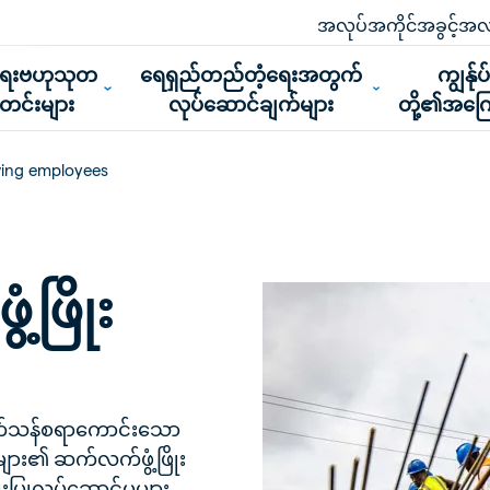
အလုပ်အကိုင်အခွင့်အလ
ူရေးဗဟုသုတ
ရေရှည်တည်တံ့ရေးအတွက်
ကျွန်ုပ
သတင်းများ
လုပ်ဆောင်ချက်များ
တို့၏အကြေ
ving employees
့ဖြိုး
ားထက်သန်စရာကောင်းသော
ျား၏ ဆက်လက်ဖွံ့ဖြိုး
ပြုလုပ်ဆောင်မှုများ