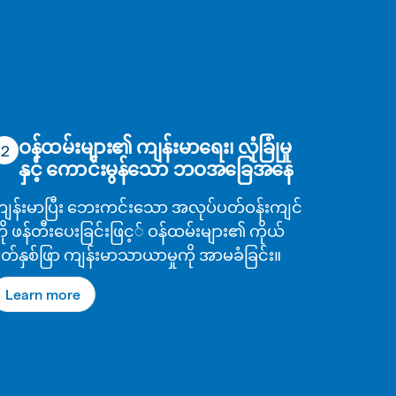
ဝန်ထမ်းများ၏ ကျန်းမာရေး၊ လုံခြုံမှု
2
နှင့် ကောင်းမွန်သော ဘဝအခြေအနေ
ျန်းမာပြီး ဘေးကင်းသော အလုပ်ပတ်ဝန်းကျင်
ို ဖန်တီးပေးခြင်းဖြင့် ဝန်ထမ်းများ၏ ကိုယ်
ိတ်နှစ်ဖြာ ကျန်းမာသာယာမှုကို အာမခံခြင်း။
Learn more