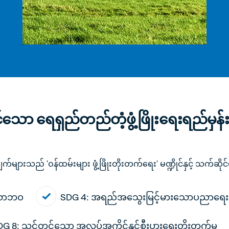
ုင်သော ရေရှည်တည်တံ့ဖွံ့ဖြိုးရေးရည်မှန်
းချက်များသည်
'
ဝန်ထမ်းများ ဖွံ့ဖြိုးတိုးတက်ရေး
'
မဏ္ဍိုင်နှင့် သက်ဆိ
သောဘဝ
SDG 4: အရည်အသွေးမြင့်မားသောပညာရေး
G 8: သင့်တင့်သော အလုပ်အကိုင်နှင့်စီးပွားရေးတိုးတက်မှု