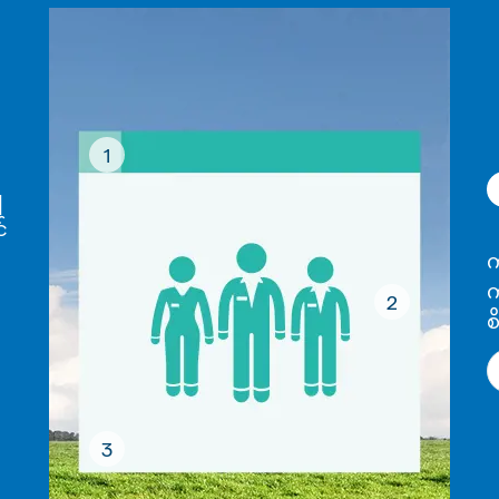
1
ျ
်
က
က
2
စ
3