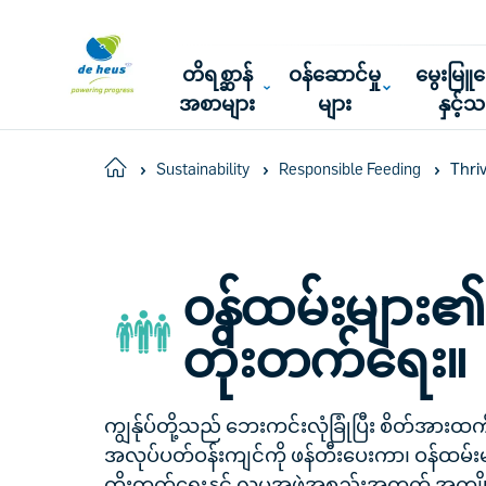
တိရစ္ဆာန်
ဝန်ဆောင်မှု
မွေးမြ
အစာများ
များ
နှင့်
Thri
Home
Sustainability
Responsible Feeding
၀န်ထမ်းများ၏ဖွံ
တိုးတက်ရေး။
ကျွန်ုပ်တို့သည် ဘေးကင်းလုံခြုံပြီး စိတ်အ
အလုပ်ပတ်ဝန်းကျင်ကို ဖန်တီးပေးကာ၊ ဝန်ထမ်းမ
တိုးတက်ရေးနှင့် လူမှုအဖွဲ့အစည်းအတွက် အကျိုး