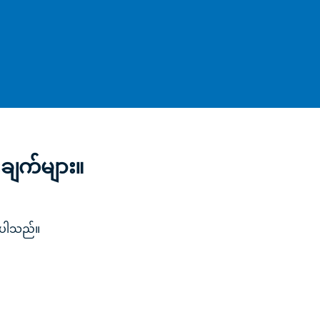
းချက်များ။
ုင်ပါသည်။