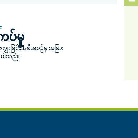
း
ကပ်မှု
ကျွေးခြင်းအစီအစဉ်မှ အခြား
င်ပါသည်။