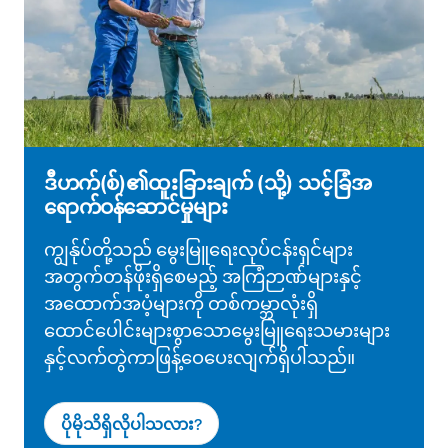
ဒီဟက်(စ်)၏ထူးခြားချက် (သို့) သင့်ခြံအ
ရောက်ဝန်ဆောင်မှုများ
ကျွန်ုပ်တို့သည် မွေးမြူရေးလုပ်ငန်းရှင်များ
အတွက်တန်ဖိုးရှိစေမည့် အကြံဉာဏ်များနှင့်
အထောက်အပံ့များကို တစ်ကမ္ဘာလုံးရှိ
ထောင်ပေါင်းများစွာသောမွေးမြူရေးသမားများ
နှင့်လက်တွဲကာဖြန့်ဝေပေးလျက်ရှိပါသည်။
ပိုမိုသိရှိလိုပါသလား?