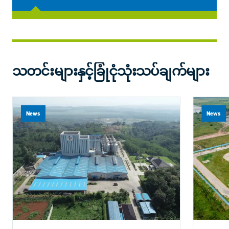
သတင်းများနှင့်ခြုံငုံသုံးသပ်ချက်များ
News
News