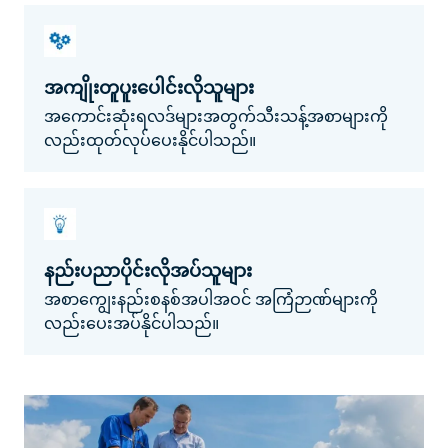
အကျိုးတူပူးပေါင်းလိုသူများ
အကောင်းဆုံးရလဒ်များအတွက်သီးသန့်အစာများကို
လည်းထုတ်လုပ်ပေးနိုင်ပါသည်။
နည်းပညာပိုင်းလိုအပ်သူများ
အစာကျွေးနည်းစနစ်အပါအဝင် အကြံဉာဏ်များကို
လည်းပေးအပ်နိုင်ပါသည်။