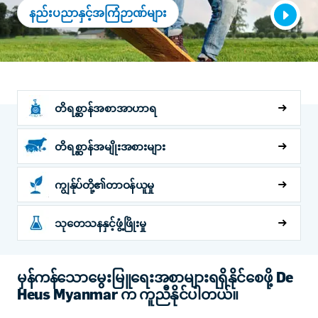
နည်းပညာနှင့်အကြံဉာဏ်များ
တိရစ္ဆာန်အစာအာဟာရ
တိရစ္ဆာန်အမျိုးအစားများ
ကျွန်ုပ်တို့၏တာဝန်ယူမှု
သုတေသနနှင့်ဖွံ့ဖြိုးမှု
မှန်ကန်သောမွေးမြူရေးအစာများရရှိနိုင်စေဖို့ De
Heus Myanmar က ကူညီနိုင်ပါတယ်။