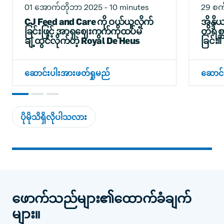
01 အောက်တိုဘာ 2025 - 10 minutes
29 စက
CJ Feed and Care ကို ဝယ်ယူလိုက်
အိန္ဒိ
ခြင်းဖြင့် အာရှဈေးကွက်ကိုထပ်မံ
တိရစ္
ချဲ့ထွင်လိုက်တဲ့ Royal De Heus
ခြင်း။
ဆောင်းပါးအားဖတ်ရှုမည်
ဆောင်
ပိုမိုသိရှိလိုပါသလား
ဖောက်သည်များ၏ထောက်ခံချက်
များ။