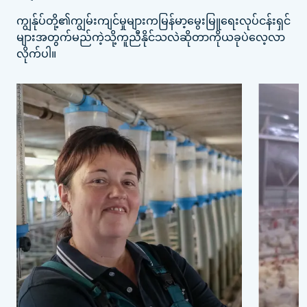
ကျွန်ုပ်တို့၏ကျွမ်းကျင်မှုများကမြန်မာ့မွေးမြူရေးလုပ်ငန်းရှင်
များအတွက်မည်ကဲ့သို့ကူညီနိုင်သလဲဆိုတာကိုယခုပဲလေ့လာ
လိုက်ပါ။