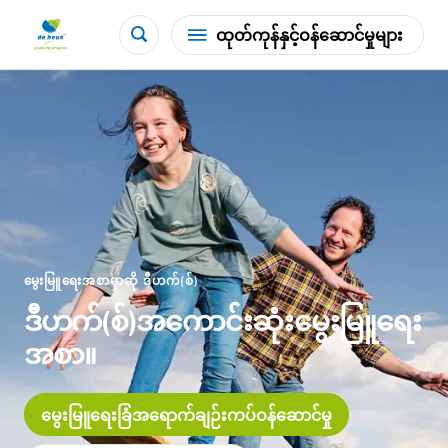
ထုတ်ကုန်နှင့်ဝန်ဆောင်မှုများ
မွေးမြူရေးအစာမှာဆို ဒီဟက်(စ်)
ဒီဟက်(စ်)အကောင်းဆုံးမွေးမြူရေး
အစာ။
မွေးမြူရေးခြံအရောက်ချဉ်းကပ်ဝန်ဆောင်မှု