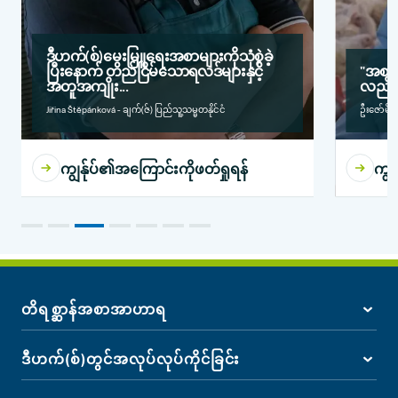
ဒီဟက်(စ်)မွေးမြူရေးအစာများကိုသုံစွဲခဲ့
ပြီးနောက် တည်ငြိမ်သောရလဒ်များနှင့်
"အစာ
အတူအကျိုး...
လည်းက
Jiřina Štěpánková - ချက်(ဇ်) ပြည်သူ့သမ္မတနိုင်ငံ
ဦးဇော်မိုး
ကျွန်ုပ်၏အကြောင်းကိုဖတ်ရှုရန်
ကျွ
တိရစ္ဆာန်အစာအာဟာရ
ဒီဟက်(စ်)တွင်အလုပ်လုပ်ကိုင်ခြင်း