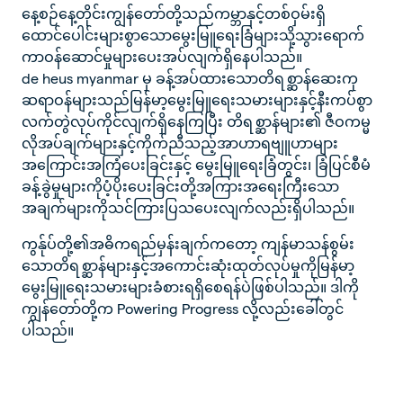
နေ့စဉ်နေ့တိုင်းကျွန်တော်တို့သည်ကမ္ဘာနှင့်တစ်ဝှမ်းရှိ
ထောင်ပေါင်းများစွာသောမွေးမြူရေးခြံများသို့သွားရောက်
ကာဝန်ဆောင်မှုများပေးအပ်လျက်ရှိနေပါသည်။
de heus myanmar မှ ခန့်အပ်ထားသောတိရစ္ဆာန်ဆေးကု
ဆရာဝန်များသည်မြန်မာ့မွေးမြူရေးသမားများနှင့်နီးကပ်စွာ
လက်တွဲလုပ်ကိုင်လျက်ရှိနေကြပြီး တိရစ္ဆာန်များ၏ ဇီဝကမ္မ
လိုအပ်ချက်များနှင့်ကိုက်ညီသည့်အာဟာရဗျူဟာများ
အကြောင်းအကြံပေးခြင်းနှင့် မွေးမြူရေးခြံတွင်း၊ ခြံပြင်စီမံ
ခန့်ခွဲမှုများကိုပံ့ပိုးပေးခြင်းတို့အကြားအရေးကြီးသော
အချက်များကိုသင်ကြားပြသပေးလျက်လည်းရှိပါသည်။
ကွန်ုပ်တို့၏အဓိကရည်မှန်းချက်ကတော့ ကျန်မာသန်စွမ်း
သောတိရစ္ဆာန်များနှင့်အကောင်းဆုံးထုတ်လုပ်မှုကိုမြန်မာ့
မွေးမြူရေးသမားများခံစားရရှိစေရန်ပဲဖြစ်ပါသည်။ ဒါကို
ကျွန်တော်တို့က Powering Progress လို့လည်းခေါ်တွင်
ပါသည်။