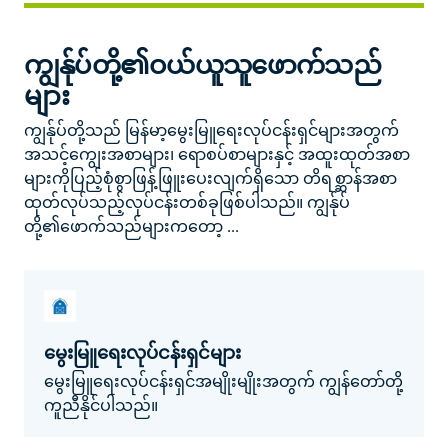
ကျွန်ုပ်တို့၏ဝယ်ယူသူဖောက်သည်
များ
ကျွန်ုပ်တို့သည် မြန်မာ့မွေးမြူရေးလုပ်ငန်းရှင်များအတွက်
အသင့်ကျွေးအစာများ၊ ရောစပ်စာများနှင့် အထူးထုတ်အစာ
များကိုပြည့်စုံစွာဖြန့်ဖြူးပေးလျက်ရှိသော တိရစ္ဆာန်အစာ
ထုတ်လုပ်သည့်လုပ်ငန်းတစ်ခုဖြစ်ပါသည်။ ကျွန်ုပ်
တို့၏ဖောက်သည်များကတော့ ...
မွေးမြူရေးလုပ်ငန်းရှင်များ
မွေးမြူရေးလုပ်ငန်းရှင်အမျိုးမျိုးအတွက် ကျွန်တော်တို့
ကူညီနိုင်ပါသည်။