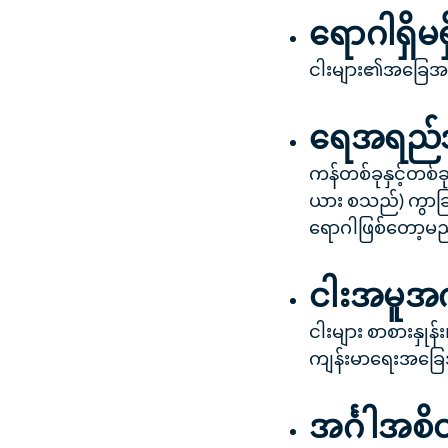
ရောဂါရှိမရ
ငါးများ၏အခြေအနေ
ရေအရည်အသွ
ကန်တစ်ခုနှင့်တစ်
ယား စသည်) ကွာခြား
ရောဂါဖြစ်တော့မည့
ငါးအမူအကျ
ငါးများ စာစားနှုန်း
ကျန်းမာရေးအခြေအ
အင်္ဂါအစိ