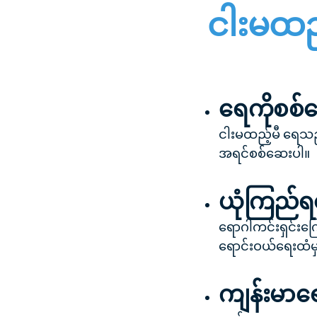
ငါးမထည့
ရေကိုစစ်
ငါးမထည့်မီ ရေသည် 
အရင်စစ်ဆေးပါ။
ယုံကြည်ရသ
ရောဂါကင်းရှင်းကြ
ရောင်းဝယ်ရေးထံမ
ကျန်းမာရ