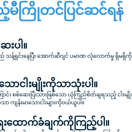
်မီကြိုတင်ပြင်ဆင်ရန်
ဆေးပါ။
သန့်ရှင်းနေပြီး အောက်ဆီဂျင် ပမာဏ လုံလောက်မှု ရှိမရှိကို
ောငါးမျိုးကိုသာသုံးပါ။
ောင်း စစ်ဆေးပြီးသားဖြစ်သော ယုံကြည်စိတ်ချရသည့် ငါးမျို
ှသာ ကျန်းမာသောငါးများကိုဝယ်ယူပါ။
ေးထောက်ခံချက်ကိုကြည့်ပါ။