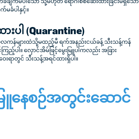
ခံချက်မပါသော သို့မဟုတ် ရောဂါစစ်ဆေးထားခြင်းမရှိသော
က်မခံပါနှင့်။
ဲထားပါ (Quarantine)
ူလကန်များထဲသို့မထည့်မီ ရက်အနည်းငယ်ခန့် သီးသန့်ကန်
င့်ကြည့်ပါ။ လှောင်အိမ်ဖြင့်မွေးမြူပါကလည်း အခြား
့်ဝေးရာတွင် သီးသန့်အရင်ထားရှိပါ။
မြူနေစဉ်အတွင်းဆောင်