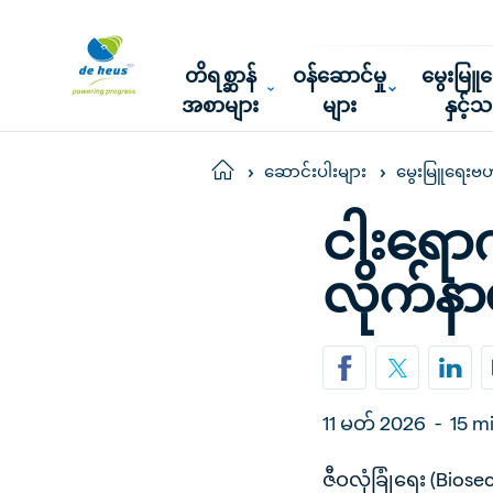
တိရစ္ဆာန်
ဝန်ဆောင်မှု
မွေးမြ
အစာများ
များ
နှင့်
Home
ဆောင်းပါးများ
မွေးမြူရေးဗ
ငါးရော
လိုက်နာ
11 မတ် 2026
-
15 m
ဇီဝလုံခြုံရေး (Bio