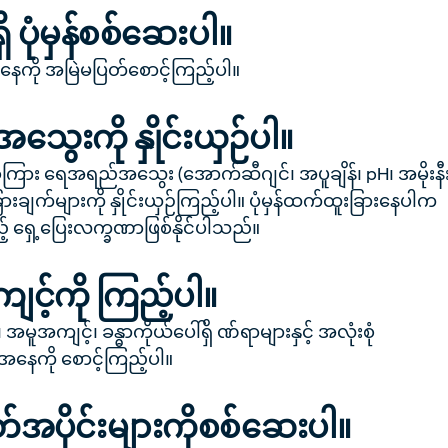
ှိ ပုံမှန်စစ်ဆေးပါ။
ကို အမြဲမပြတ်စောင့်ကြည့်ပါ။
ေးကို နှိုင်းယှဉ်ပါ။
ခုကြား ရေအရည်အသွေး (အောက်ဆီဂျင်၊ အပူချိန်၊ pH၊ အမိုးနီ
ချက်များကို နှိုင်းယှဉ်ကြည့်ပါ။ ပုံမှန်ထက်ထူးခြားနေပါက
် ရှေ့ပြေးလက္ခဏာဖြစ်နိုင်ပါသည်။
င့်ကို ကြည့်ပါ။
၊ အမူအကျင့်၊ ခန္ဓာကိုယ်ပေါ်ရှိ ဏ်ရာများနှင့် အလုံးစုံ
နေကို စောင့်ကြည့်ပါ။
တ်အပိုင်းများကိုစစ်ဆေးပါ။