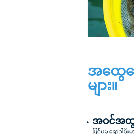
အထွေထွ
များ။
အဝင်အထွ
ပြင်ပမှ ရောဂါပိုးမ