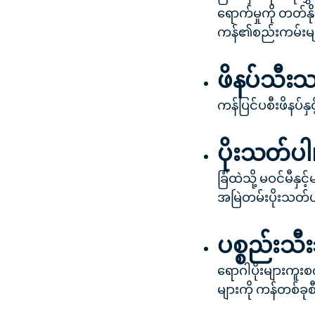
ရောက်မှုကို တတ်နိ
ကန်၏စည်းကမ်းများ
ဖိနပ်သီးသ
ကန်ပြင်ပစီးဖိနပ်နှ
ပိုးသတ်ပါ
ခြံထဲသို့ မဝင်မီနှ
အမြဲတမ်းပိုးသတ်ပ
ပစ္စည်းသီး
ရောဂါပိုးများကူးစက
များကို ကန်တစ်ခုစ