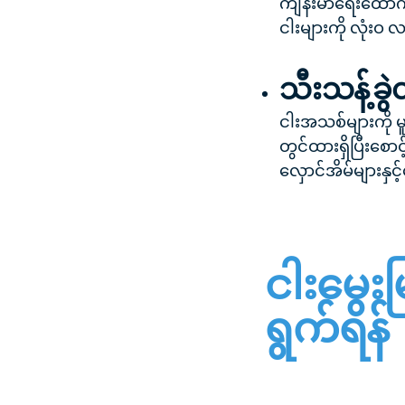
ကျန်းမာရေးထောက်
ငါးများကို လုံးဝ လ
သီးသန့်ခွ
ငါးအသစ်များကို မ
တွင်ထားရှိပြီးစော
လှောင်အိမ်များနှင
ငါးမွေး
ရွက်ရန်