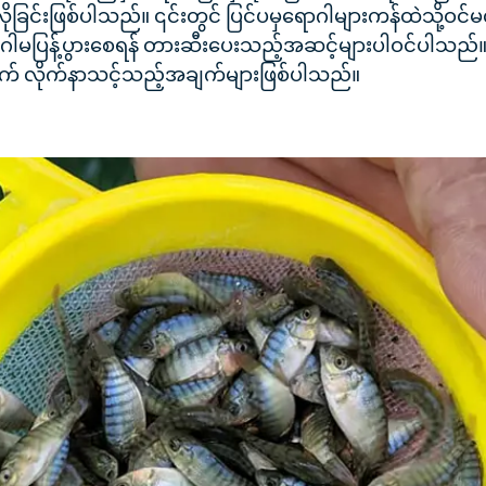
ိုခြင်းဖြစ်ပါသည်။ ၎င်းတွင် ပြင်ပမှရောဂါများကန်ထဲသို့ဝင်မ
ောဂါမပြန့်ပွားစေရန် တားဆီးပေးသည့်အဆင့်များပါဝင်ပါသည်။ 
ာက် လိုက်နာသင့်သည့်အချက်များဖြစ်ပါသည်။