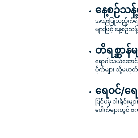
နေ့စဉ်သန့်
အသုံးပြုသည့်ကိရ
များဖြင့် နေ့စဉ်
တိရစ္ဆာန်
ရောဂါသယ်ဆောင်လာနိ
ပိုက်များ သို့မဟုတ
ရေဝင်/ရေ
ပြင်ပမှ ငါးရိုင်
ပေါက်များတွင် ဇ