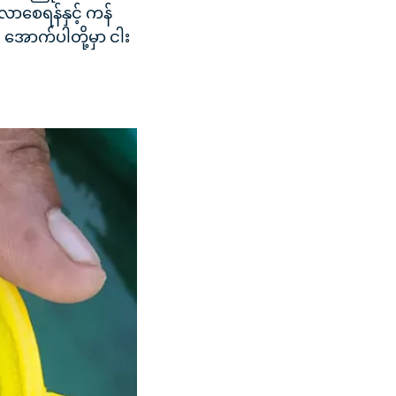
လာစေရန်နှင့် ကန်
အောက်ပါတို့မှာ ငါး