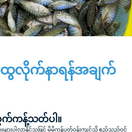
ေလိုက်နာရန်အချက်
က်ကန့်သတ်ပါ။
ွှားများပါလာနိုင်သဖြင့် မိမိကန်ပတ်ဝန်းကျင်သို့ ဧည့်သည်ဝင်