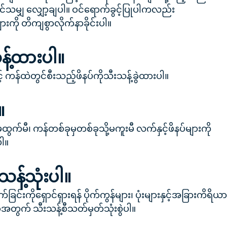
ုင်သမျှ လျှော့ချပါ။ ဝင်ရောက်ခွင့်ပြုပါကလည်း
ကို တိကျစွာလိုက်နာခိုင်းပါ။
န့်ထားပါ။
င့် ကန်ထဲတွင်စီးသည့်ဖိနပ်ကိုသီးသန့်ခွဲထားပါ။
။
င့်မထွက်မီ၊ ကန်တစ်ခုမှတစ်ခုသို့မကူးမီ လက်နှင့်ဖိနပ်များကို
ါ။
သန့်သုံးပါ။
်ခြင်းကိုရှောင်ရှားရန် ပိုက်ကွန်များ၊ ပုံးများနှင့်အခြားကိရိယ
ီအတွက် သီးသန့်စီသတ်မှတ်သုံးစွဲပါ။