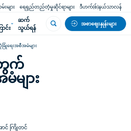
မ်းများ
ရေရှည်တည်တံ့မှုဆိုင်ရာများ
ဒီဟက်(စ်)နယ်သာလန်
်
ဆက်
အစာဈေးနှုန်းများ
ာင်း
သွယ်ရန်
ံခြုံရေးအစီအမံများ
တွက်
အမံများ
ောင် ကြိုတင်