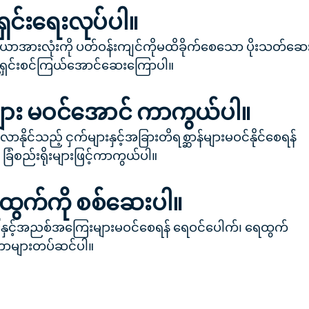
ရှင်းရေးလုပ်ပါ။
ိယာအားလုံးကို ပတ်ဝန်းကျင်ကိုမထိခိုက်စေသော ပိုးသတ်ဆေ
သန့်ရှင်းစင်ကြယ်အောင်ဆေးကြောပါ။
များ မဝင်အောင် ကာကွယ်ပါ။
ုင်သည့် ငှက်များနှင့်အခြားတိရစ္ဆာန်များမဝင်နိုင်စေရန်
် ခြံစည်းရိုးများဖြင့်ကာကွယ်ပါ။
ထွက်ကို စစ်ဆေးပါ။
းများနှင့်အညစ်အကြေးများမဝင်စေရန် ရေဝင်ပေါက်၊ ရေထွက်
ကာများတပ်ဆင်ပါ။