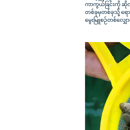
ကာကွယ်ခြင်းကို ဆိုလ
တစ်ခုမှတစ်ခုသို့ ရ
မွေးမြူစဉ်တစ်လျှေ