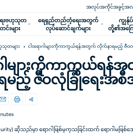
အလုပ်အကိုင်အခွင့်အလ
ူရေးဗဟုသုတ
ရေရှည်တည်တံ့ရေးအတွက်
ကျွန်ုပ
သတင်းများ
လုပ်ဆောင်ချက်များ
တို့၏အကြေ
ငါးရောဂါများကိုကာကွယ်ရန်အတွက် လိုက်နာရမည့် ဇီဝလု
ဟုသုတများ
ဂါများကိုကာကွယ်ရန်အ
ရမည့် ဇီဝလုံခြုံရေးအစီ
inutes
security) ဆိုသည်မှာ ရောဂါဖြစ်မှကုသခြင်းထက် ရောဂါမဖြစ်အ