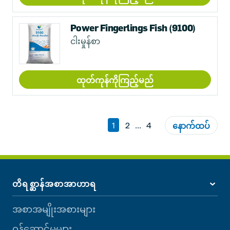
Power Fingerlings Fish (9100)
ငါးမှုန်စာ
ထုတ်ကုန်ကိုကြည့်မည်
1
2
...
4
နောက်ထပ်
တိရစ္ဆာန်အစာအာဟာရ
အစာအမျိုးအစားများ
ဝန်ဆောင်မှုများ