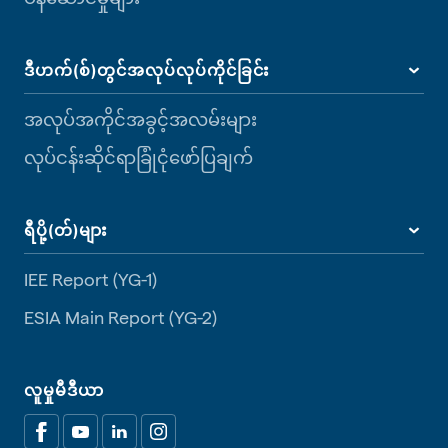
ဒီဟက်(စ်)တွင်အလုပ်လုပ်ကိုင်ခြင်း
အလုပ်အကိုင်အခွင့်အလမ်းများ
လုပ်ငန်းဆိုင်ရာခြုံငုံဖော်ပြချက်
ရီပို့(တ်)များ
IEE Report (YG-1)
ESIA Main Report (YG-2)
လူမှုမီဒီယာ