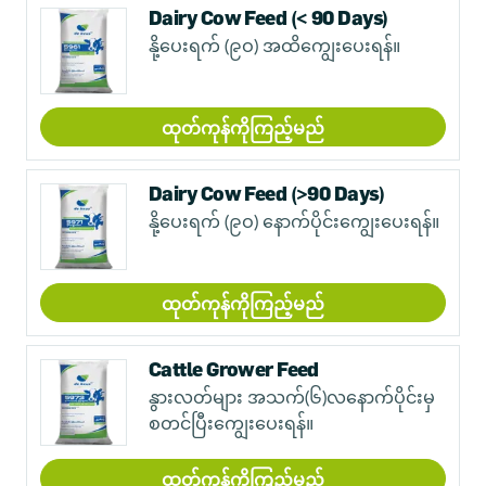
Dairy Cow Feed (< 90 Days)
နို့ပေးရက် (၉ဝ) အထိကျွေးပေးရန်။
ထုတ်ကုန်ကိုကြည့်မည်
Dairy Cow Feed (>90 Days)
နို့ပေးရက် (၉ဝ) နောက်ပိုင်းကျွေးပေးရန်။
ထုတ်ကုန်ကိုကြည့်မည်
Cattle Grower Feed
နွားလတ်များ အသက်(၆)လနောက်ပိုင်းမှ
စတင်ပြီးကျွေးပေးရန်။
ထုတ်ကုန်ကိုကြည့်မည်