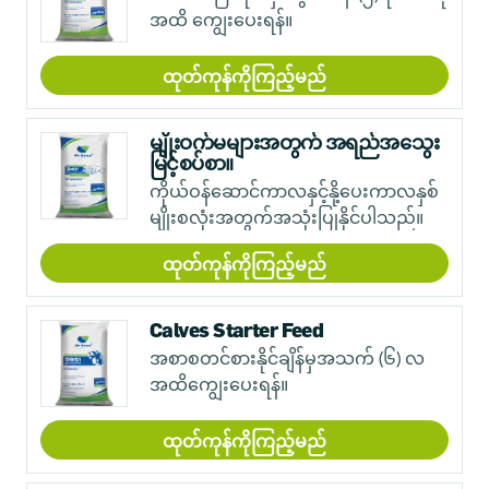
အထိ ကျွေးပေးရန်။
ထုတ်ကုန်ကိုကြည့်မည်
မျိုးဝက်မများအတွက် အရည်အသွေး
မြင့်စပ်စာ။
ကိုယ်ဝန်ဆောင်ကာလနှင့်နို့ပေးကာလနှစ်
မျိုးစလုံးအတွက်အသုံးပြုနိုင်ပါသည်။
ထုတ်ကုန်ကိုကြည့်မည်
Calves Starter Feed
အစာစတင်စားနိုင်ချိန်မှအသက် (၆) လ
အထိကျွေးပေးရန်။
ထုတ်ကုန်ကိုကြည့်မည်