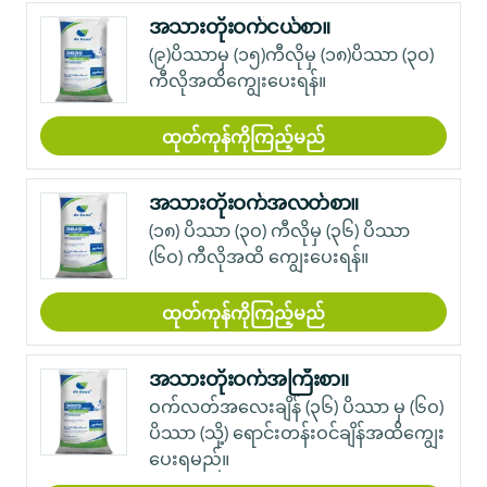
အသားတိုးဝက်ငယ်စာ။
(၉)ပိဿာမှ (၁၅)ကီလိုမှ (၁၈)ပိဿာ (၃ဝ)
ကီလိုအထိကျွေးပေးရန်။
ထုတ်ကုန်ကိုကြည့်မည်
အသားတိုးဝက်အလတ်စာ။
(၁၈) ပိဿာ (၃ဝ) ကီလိုမှ (၃၆) ပိဿာ
(၆ဝ) ကီလိုအထိ ကျွေးပေးရန်။
ထုတ်ကုန်ကိုကြည့်မည်
အသားတိုးဝက်အကြီးစာ။
ဝက်လတ်အလေးချိန် (၃၆) ပိဿာ မှ (၆ဝ)
ပိဿာ (သို့) ရောင်းတန်းဝင်ချိန်အထိကျွေး
ပေးရမည်။