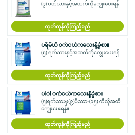
(၇) ပတ်သားနှင့်အထက်ကိုကျွေးပေးရန်
ထုတ်ကုန်ကိုကြည့်မည်
ပရီမီယံ ဝက်ငယ်ကလေးနို့ခွဲစာ။
(၅) ရက်သားနှင့်အထက်ကိုကျွေးပေးရန်
ထုတ်ကုန်ကိုကြည့်မည်
ပါဝါ ဝက်ငယ်ကလေးနို့ခွဲစာ။
(၅)ရက်သားမှ(၉)ပိဿာ-(၁၅) ကီလိုအထိ
ကျွေးပေးရန်။
ထုတ်ကုန်ကိုကြည့်မည်