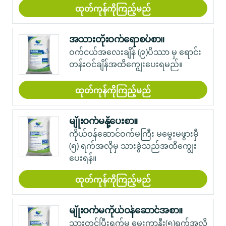
ထုတ်ကုန်ကိုကြည့်မည်
အသားတိုးဝက်ရောစပ်စာ။
ဝက်ငယ်အလေးချိန် (၉)ပိဿာ မှ ရောင်း
တန်းဝင်ချိန်အထိကျွေးပေးရမည်။
ထုတ်ကုန်ကိုကြည့်မည်
မျိုးဝက်မနို့ပေးစာ။
ကိုယ်ဝန်ဆောင်ဝက်မကြီး မမွေးမဖွားမှီ
(၅) ရက်အလိုမှ သားခွဲသည်အထိကျွေး
ပေးရန်။
ထုတ်ကုန်ကိုကြည့်မည်
မျိုးဝက်မကိုယ်ဝန်ဆောင်အစာ။
သားတင်ပြီးရက်မှ မွေးကာနီး(၅)ရက်အလို