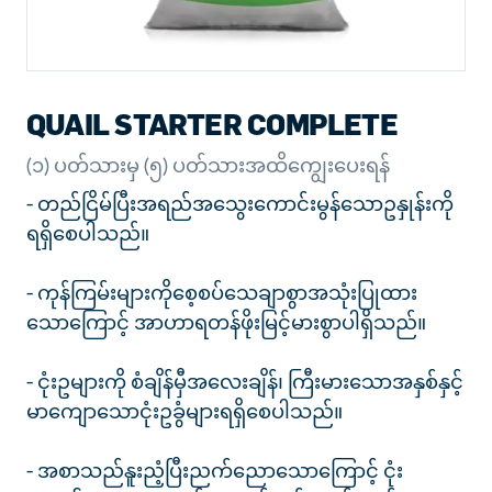
QUAIL STARTER COMPLETE
(၁) ပတ်သားမှ (၅) ပတ်သားအထိကျွေးပေးရန်
- တည်ငြိမ်ပြီးအရည်အသွေးကောင်းမွန်သောဥနှုန်းကို
ရရှိစေပါသည်။
- ကုန်ကြမ်းများကိုစေ့စပ်သေချာစွာအသုံးပြုထား
သောကြောင့် အာဟာရတန်ဖိုးမြင့်မားစွာပါရှိသည်။
- ငုံးဥများကို စံချိန်မှီအလေးချိန်၊ ကြီးမားသောအနှစ်နှင့်
မာကျောသောငုံးဥခွံများရရှိစေပါသည်။
- အစာသည်နူးညံ့ပြီးညက်ညောသောကြောင့် ငုံး