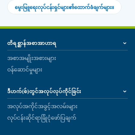
မွေးမြူရေးလုပ်ငန်းရှင်များ၏ထောက်ခံချက်များ။
တိရစ္ဆာန်အစာအာဟာရ
အစာအမျိုးအစားများ
ဝန်ဆောင်မှုများ
ဒီဟက်(စ်)တွင်အလုပ်လုပ်ကိုင်ခြင်း
အလုပ်အကိုင်အခွင့်အလမ်းများ
လုပ်ငန်းဆိုင်ရာခြုံငုံဖော်ပြချက်