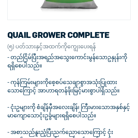
QUAIL GROWER COMPLETE
(၅) ပတ်သားနှင့်အထက်ကိုကျွေးပေးရန်
- တည်ငြိမ်ပြီးအရည်အသွေးကောင်းမွန်သောဥနှုန်းကို
ရရှိစေပါသည်။
- ကုန်ကြမ်းများကိုစေ့စပ်သေချာစွာအသုံးပြုထား
သောကြောင့် အာဟာရတန်ဖိုးမြင့်မားစွာပါရှိသည်။
- ငုံးဥများကို စံချိန်မှီအလေးချိန်၊ ကြီးမားသောအနှစ်နှင့်
မာကျောသောငုံးဥခွံများရရှိစေပါသည်။
- အစာသည်နူးညံ့ပြီးညက်ညောသောကြောင့် ငုံး