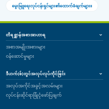
မွေးမြူရေးလုပ်ငန်းရှင်များ၏ထောက်ခံချက်များ။
တိရစ္ဆာန်အစာအာဟာရ
အစာအမျိုးအစားများ
ဝန်ဆောင်မှုများ
ဒီဟက်(စ်)တွင်အလုပ်လုပ်ကိုင်ခြင်း
အလုပ်အကိုင်အခွင့်အလမ်းများ
လုပ်ငန်းဆိုင်ရာခြုံငုံဖော်ပြချက်