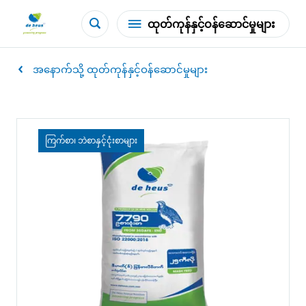
ထုတ်ကုန်နှင့်ဝန်ဆောင်မှုများ
အနောက်သို့ ထုတ်ကုန်နှင့်ဝန်ဆောင်မှုများ
ကြက်စာ၊ ဘဲစာနှင့်ငုံးစာများ