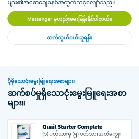
များ၏အစောချေစနစ်အတွက်သင့်လျော်သည်။
Messenger မှလည်းမေးမြန်းနိုင်ပါတယ်။
ဆက်သွယ်ဝယ်ယူရန်။
ပိုမိုသောငုံးမွေးမြူရေးအစာများ။
ဆက်စပ်မှုရှိသောငုံးမွေးမြူရေးအစာ
များ။
Quail Starter Complete
(၁) ပတ်သားမှ (၅) ပတ်သားအထိကျွေး