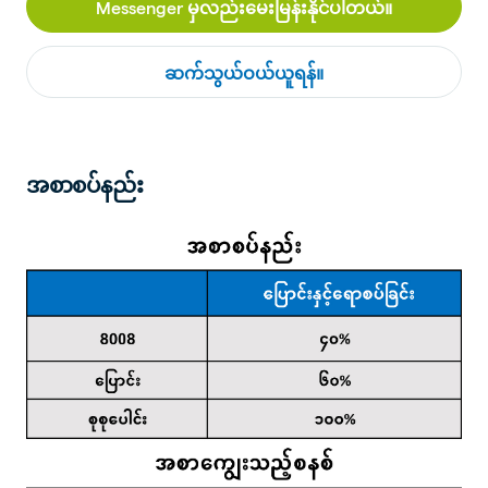
Messenger မှလည်းမေးမြန်းနိုင်ပါတယ်။
ဆက်သွယ်ဝယ်ယူရန်။
အစာစပ်နည်း