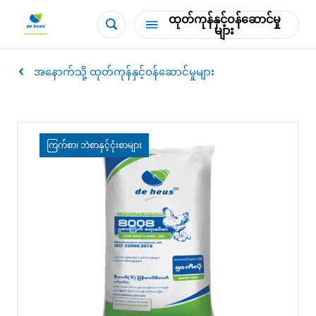
ထုတ်ကုန်နှင့်ဝန်ဆောင်မှု
များ
အနောက်သို့ ထုတ်ကုန်နှင့်ဝန်ဆောင်မှုများ
ကြက်စာ၊ ဘဲစာနှင့်ငုံးစာများ