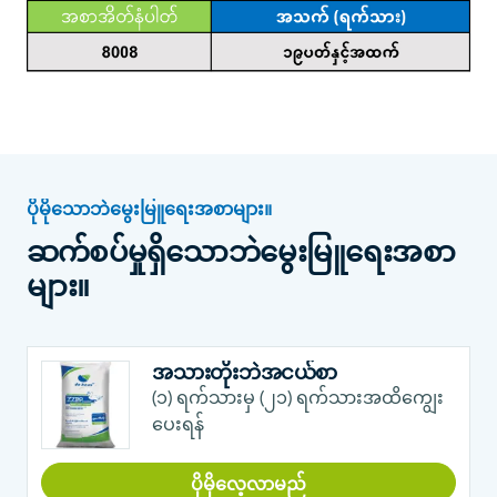
ပိုမိုသောဘဲမွေးမြူရေးအစာများ။
ဆက်စပ်မှုရှိသောဘဲမွေးမြူရေးအစာ
များ။
အသားတိုးဘဲအငယ်စာ
(၁) ရက်သားမှ (၂၁) ရက်သားအထိကျွေး
ပေးရန်
ပိုမိုလေ့လာမည်