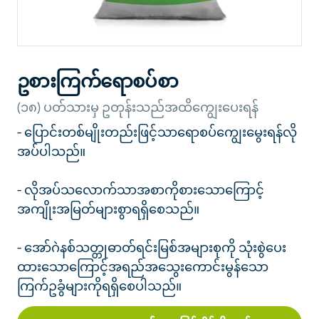
ဥစားကြက်ရောစပ်စာ
(၁၈) ပတ်သားမှ ဥတုန်းသည်အထိကျွေးပေးရန်
- ပြောင်းတစ်မျိုးတည်းဖြင့်သာရောစပ်ကျွေးမွေးရန်လို
အပ်ပါသည်။
- လိုအပ်သလောက်သာအစာကိုစားသောကြောင့်
အကျိုးအမြတ်များစွာရရှိစေသည်။
- အော်ဂဲနစ်သတ္တုဓာတ်ရင်းမြစ်အများစုကို သုံးစွဲပေး
ထားသောကြောင့်အရည်အသွေးကောင်းမွန်သော
ကြက်ဥခွံများကိုရရှိစေပါသည်။