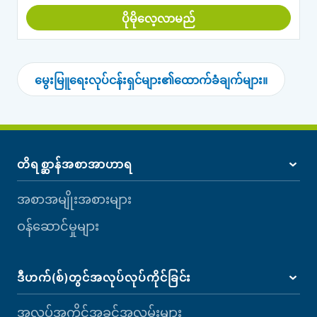
ပိုမိုလေ့လာမည်
မွေးမြူရေးလုပ်ငန်းရှင်များ၏ထောက်ခံချက်များ။
တိရစ္ဆာန်အစာအာဟာရ
အစာအမျိုးအစားများ
ဝန်ဆောင်မှုများ
ဒီဟက်(စ်)တွင်အလုပ်လုပ်ကိုင်ခြင်း
အလုပ်အကိုင်အခွင့်အလမ်းများ