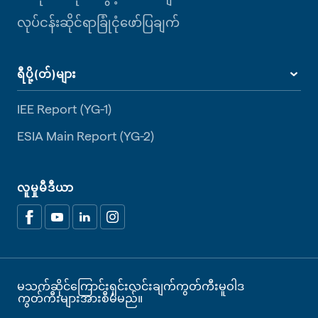
လုပ်ငန်းဆိုင်ရာခြုံငုံဖော်ပြချက်
ရီပို့(တ်)များ
IEE Report (YG-1)
ESIA Main Report (YG-2)
လူမှုမီဒီယာ
မသက်ဆိုင်ကြောင်းရှင်းလင်းချက်
ကွတ်ကီးမူဝါဒ
ကွတ်ကီးများအားစီမံမည်။