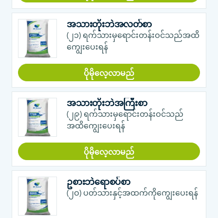
အသားတိုးဘဲအလတ်စာ
(၂၁) ရက်သားမှရောင်းတန်းဝင်သည်အထိ
ကျွေးပေးရန်
ပိုမိုလေ့လာမည်
အသားတိုးဘဲအကြီးစာ
(၂၉) ရက်သားမှရောင်းတန်းဝင်သည်
အထိကျွေးပေးရန်
ပိုမိုလေ့လာမည်
ဥစားဘဲရောစပ်စာ
(၂ဝ) ပတ်သားနှင့်အထက်ကိုကျွေးပေးရန်