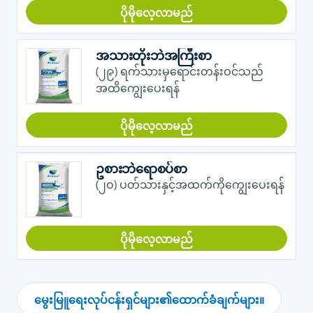
ပိုမိုလေ့လာမည်
အသားတိုးဘဲအကြီးစာ
(၂၉) ရက်သားမှရောင်းတန်းဝင်သည်
အထိကျွေးပေးရန်
ပိုမိုလေ့လာမည်
ဥစားဘဲရောစပ်စာ
(၂ဝ) ပတ်သားနှင့်အထက်ကိုကျွေးပေးရန်
ပိုမိုလေ့လာမည်
မွေးမြူရေးလုပ်ငန်းရှင်များ၏ထောက်ခံချက်များ။