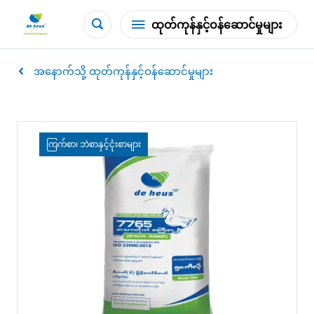
ထုတ်ကုန်နှင့်ဝန်ဆောင်မှုများ
အနောက်သို့ ထုတ်ကုန်နှင့်ဝန်ဆောင်မှုများ
ကြက်စာ၊ ဘဲစာနှင့်ငုံးစာများ