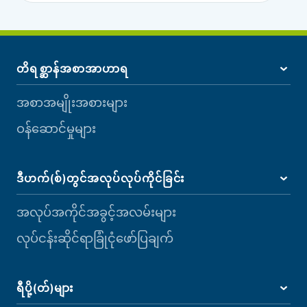
တိရစ္ဆာန်အစာအာဟာရ
အစာအမျိုးအစားများ
ဝန်ဆောင်မှုများ
ဒီဟက်(စ်)တွင်အလုပ်လုပ်ကိုင်ခြင်း
အလုပ်အကိုင်အခွင့်အလမ်းများ
လုပ်ငန်းဆိုင်ရာခြုံငုံဖော်ပြချက်
ရီပို့(တ်)များ