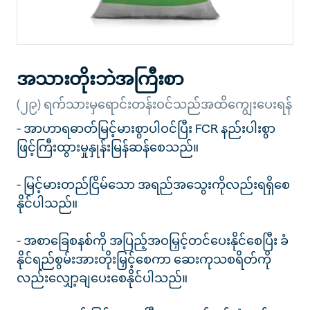
အသားတိုးဘဲအကြီးစာ
(၂၉) ရက်သားမှရောင်းတန်းဝင်သည်အထိကျွေးပေးရန်
- အာဟာရဓာတ်မြင့်မားစွာပါဝင်ပြီး FCR နည်းပါးစွာ
ဖြင့်ကြီးထွားမှုနှုန်းမြန်ဆန်စေသည်။
- မြင့်မားတည်ငြိမ်သော အရည်အသွေးကိုလည်းရရှိစေ
နိုင်ပါသည်။
- အစာခြေစနစ်ကို အပြည့်အဝမြှင့်တင်ပေးနိုင်စေပြီး ခံ
နိုင်ရည်စွမ်းအားတိုးမြှင့်စေကာ ဆေးကုသစရိတ်ကို
လည်းလျှော့ချပေးစေနိုင်ပါသည်။