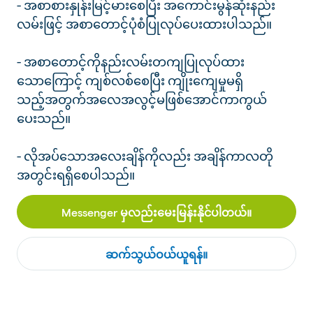
- အစာစားနှုန်းမြင့်မားစေပြီး အကောင်းမွန်ဆုံးနည်း
လမ်းဖြင့် အစာတောင့်ပုံစံပြုလုပ်ပေးထားပါသည်။
- အစာတောင့်ကိုနည်းလမ်းတကျပြုလုပ်ထား
သောကြောင့် ကျစ်လစ်စေပြီး ကျိုးကျေမှုမရှိ
သည့်အတွက်အလေအလွင့်မဖြစ်အောင်ကာကွယ်
ပေးသည်။
- လိုအပ်သောအလေးချိန်ကိုလည်း အချိန်ကာလတို
အတွင်းရရှိစေပါသည်။
Messenger မှလည်းမေးမြန်းနိုင်ပါတယ်။
ဆက်သွယ်ဝယ်ယူရန်။