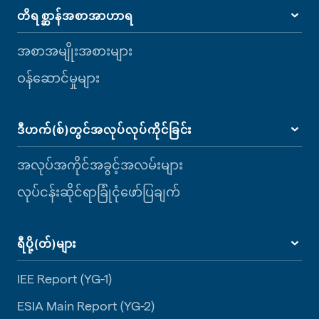
တိရစ္ဆာန်အစာအာဟာရ
အစာအမျိုးအစားများ
ဝန်ဆောင်မှုများ
ဒီဟက်(စ်)တွင်အလုပ်လုပ်ကိုင်ခြင်း
အလုပ်အကိုင်အခွင့်အလမ်းများ
လုပ်ငန်းဆိုင်ရာခြုံငုံဖော်ပြချက်
ရီပို့(တ်)များ
IEE Report (YG-1)
ESIA Main Report (YG-2)