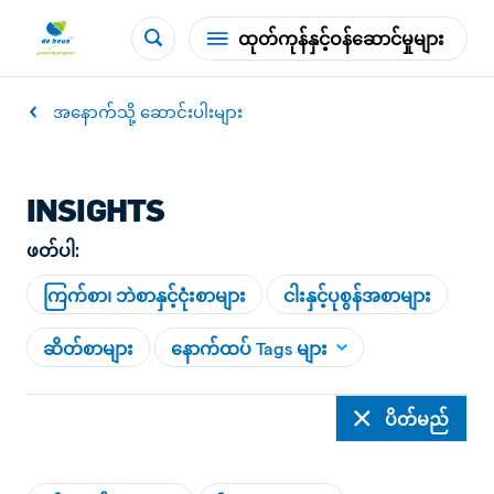
ထုတ်ကုန်နှင့်ဝန်ဆောင်မှုများ
အနောက်သို့ ဆောင်းပါးများ
INSIGHTS
ဖတ်ပါ:
ကြက်စာ၊ ဘဲစာနှင့်ငုံးစာများ
ငါးနှင့်ပုစွန်အစာများ
ဆိတ်စာများ
နောက်ထပ် Tags များ
ပိတ်မည်