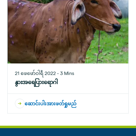
21 ဖေဖော်ဝါရီ 2022 - 3 Mins
နွားအရေပြားရောဂါ
ဆောင်းပါးအားဖတ်ရှုမည်