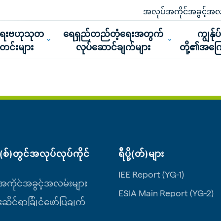
အလုပ်အကိုင်အခွင့်အလ
ူရေးဗဟုသုတ
ရေရှည်တည်တံ့ရေးအတွက်
ကျွန်ုပ
သတင်းများ
လုပ်ဆောင်ချက်များ
တို့၏အကြေ
စ်)တွင်အလုပ်လုပ်ကိုင်
ရီပို့(တ်)များ
IEE Report (YG-1)
ကိုင်အခွင့်အလမ်းများ
ESIA Main Report (YG-2)
းဆိုင်ရာခြုံငုံဖော်ပြချက်