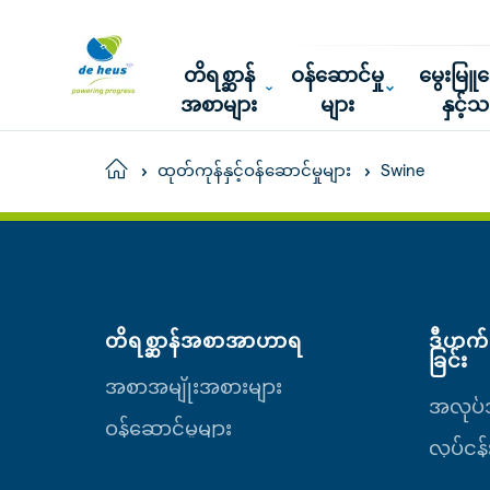
တိရစ္ဆာန်
ဝန်ဆောင်မှု
မွေးမြ
အစာများ
များ
နှင့်
Swine
Home
ထုတ်ကုန်နှင့်ဝန်ဆောင်မှုများ
တိရစ္ဆာန်အစာအာဟာရ
ဒီဟက်(
ခြင်း
အစာအမျိုးအစားများ
အလုပ်အ
ဝန်ဆောင်မှုများ
လုပ်ငန်