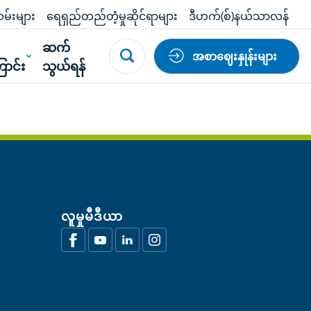
မ်းများ
ရေရှည်တည်တံ့မှုဆိုင်ရာများ
ဒီဟက်(စ်)နယ်သာလန်
်
ဆက်
အစာဈေးနှုန်းများ
ာင်း
သွယ်ရန်
လူမှုမီဒီယာ