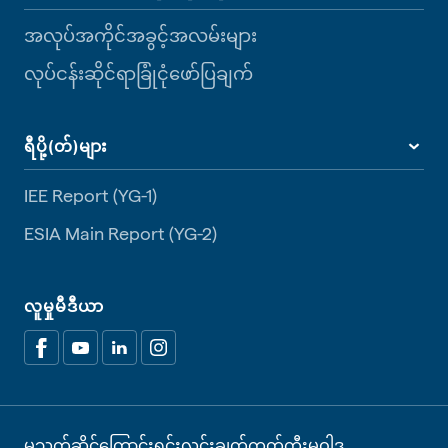
အလုပ်အကိုင်အခွင့်အလမ်းများ
လုပ်ငန်းဆိုင်ရာခြုံငုံဖော်ပြချက်
ရီပို့(တ်)များ
IEE Report (YG-1)
ESIA Main Report (YG-2)
လူမှုမီဒီယာ
မသက်ဆိုင်ကြောင်းရှင်းလင်းချက်
ကွတ်ကီးမူဝါဒ