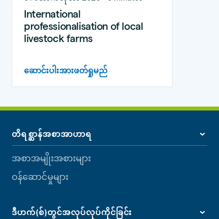
International
professionalisation of local
livestock farms
ဆောင်းပါးအားဖတ်ရှုမည်
တိရစ္ဆာန်အစာအာဟာရ
အစာအမျိုးအစားများ
ဝန်ဆောင်မှုများ
ဒီဟက်(စ်)တွင်အလုပ်လုပ်ကိုင်ခြင်း