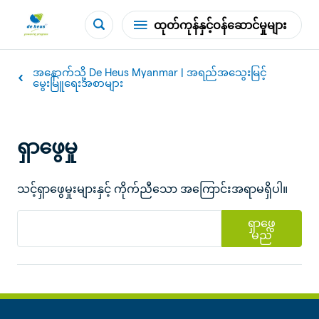
ထုတ်ကုန်နှင့်ဝန်ဆောင်မှုများ
အနောက်သို့ De Heus Myanmar | အရည်အသွေးမြင့်
မွေးမြူရေးအစာများ
ရှာဖွေမှု
သင့်ရှာဖွေမှုးများနှင့် ကိုက်ညီသော အကြောင်းအရာမရှိပါ။
ရှာဖွေ
မည်