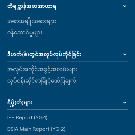
တိရစ္ဆာန်အစာအာဟာရ
အစာအမျိုးအစားများ
ဝန်ဆောင်မှုများ
ဒီဟက်(စ်)တွင်အလုပ်လုပ်ကိုင်ခြင်း
အလုပ်အကိုင်အခွင့်အလမ်းများ
လုပ်ငန်းဆိုင်ရာခြုံငုံဖော်ပြချက်
ရီပို့(တ်)များ
IEE Report (YG-1)
ESIA Main Report (YG-2)