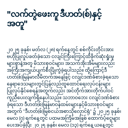
"လက်တွဲဖေးကူ ဒီဟတ်(စ်)နှင့်
အတူ"
၂ဝ၂၅ ခုနှစ်၊ မတ်လ (၂၈) ရက်နေ့တွင် စစ်ကိုင်းတိုင်းအား
ဗဟိုပြုလှုပ်ခတ်ခဲ့သော ငလျင်ကြီးကြောင့်ထိခိုက်ဆုံးရှုံးမှု
များစွာနဲ့အတူ မိသားစုဝင်များ၊ အသက်အိုးအိမ်များလည်း
အကြီးအကျယ်ပျက်စီးပြိုကွဲခဲ့ရပါသည်။ ထို့ကြောင့်ဒီ
ဟတ်(စ်)မြန်မာလီမိတက်အနေဖြင့် ငလျင်ဒဏ်ခံစားခဲ့ရသော
နေရာဒေသများတွင်ပြန်လည်ထူထောင်ရေးလုပ်ငန်းများ
ပြုလုပ်နိုင်စေရန်အတွက်လည်း အင်တိုက်အားတိုက်ပါဝင်
ကူညီပေးလျက်ရှိနေပါသည်။ သဘာဝဘေး ငလျင်ဒဏ်ခံစား
ခဲ့ရသော ဒီဟတ်(စ်)မြန်မာဝန်ထမ်းများနှင့်မိသားစုဝင်များ
အတွက် "ဒီဟတ်(စ်)မြစ်ငယ်အစာသိုလှောင်ရုံ" ၌ ၂ဝ၂၅ ခုနှစ်၊
မေလ (၇) ရက်နေ့တွင် ပထမအကြိမ်အဖြစ် ထောက်ပံ့ငွေများ
ပေးအပ်ခဲ့ပြီး ၂ဝ၂၅ ခုနှစ်၊ မေလ (၁၃) ရက်နေ့ ယနေ့တွင်