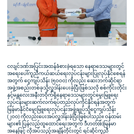
ငလျင်ဒဏ်အပြင်းအထန်ခံစားခဲ့ရသော နေရာဒေသများတွင်
အရေးပေါ်ကူညီကယ်ဆယ်ရေးလုပ်ငန်းများပြုလုပ်နိုင်စေရန်
အတွက် ငွေကျပ်သိန်း (၅ဝဝဝ) ကိုလည်း ဆေးဘက်ဆိုင်ရာ
အဖွဲ့အစည်းတစ်ခုသို့လှူဒါန်းပေးခဲ့ပြီးဖြစ်သလို စစ်ကိုင်းတိုင်း
နှင့်မန္တလေးအနီးတဝိုက်ရှိနေရာဒေသများတွင်မွေးမြူရေး
လုပ်ငန်းများဆက်လက်ရပ်တည်လုပ်ကိုင်နိုင်ရန်အတွက်
မြန်မာနိုင်ငံမွေးမြူရေးလုပ်ငန်းအဖွဲ့ချုပ်သို့ငွေကျပ်သိန်း
(၂ဝဝ) ကိုလည်းပေးအပ်လှူဒါန်းခဲ့ပြီးဖြစ်ပါသည်။ ဝန်ထမ်း
များ၏ ပြန်လည်ထူထောင်ရေးအတွက် ဒီဟတ်(စ်)မြန်မာ
အနေဖြင့် လိုအပ်သည့်အချိန်တိုင်းတွင် ရင်ဆိုင်ကူညီ