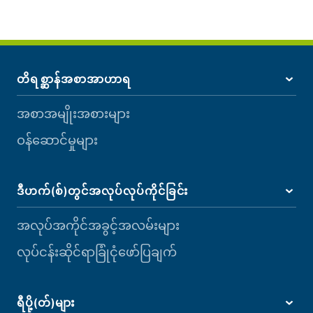
တိရစ္ဆာန်အစာအာဟာရ
အစာအမျိုးအစားများ
ဝန်ဆောင်မှုများ
ဒီဟက်(စ်)တွင်အလုပ်လုပ်ကိုင်ခြင်း
အလုပ်အကိုင်အခွင့်အလမ်းများ
လုပ်ငန်းဆိုင်ရာခြုံငုံဖော်ပြချက်
ရီပို့(တ်)များ