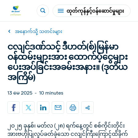
ထုတ်ကုန်နှင့်ဝန်ဆောင်မှုများ
အနောက်သို့ သတင်းများ
ငလျင်ဒဏ်သင့် ဒီဟတ်(စ်)မြန်မာ
ဝန်ထမ်းများအား ထောက်ပံ့ငွေများ
ပေးအပ်ခြင်းအခမ်းအနား။ (ဒုတိယ
အကြိမ်)
13 မေ 2025
-
10 minutes
၂ဝ၂၅ ခုနှစ်၊ မတ်လ (၂၈) ရက်နေ့တွင် စစ်ကိုင်းတိုင်း
အားဗဟိုပြုလှုပ်ခတ်ခဲ့သော ငလျင်ကြီးကြောင့်ထိခိုက်