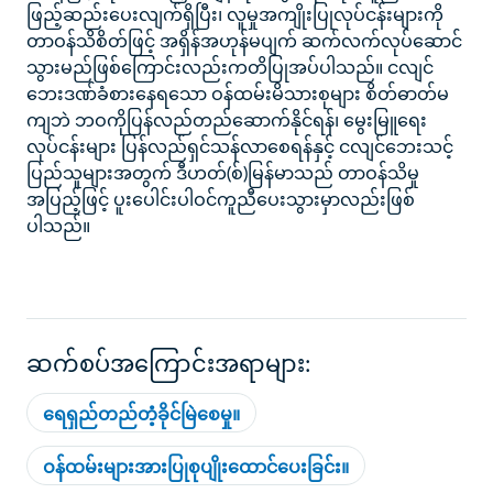
ဖြည့်ဆည်းပေးလျက်ရှိပြီး၊ လူမှုအကျိုးပြုလုပ်ငန်းများကို
တာဝန်သိစိတ်ဖြင့် အရှိန်အဟုန်မပျက် ဆက်လက်လုပ်ဆောင်
သွားမည်ဖြစ်ကြောင်းလည်းကတိပြုအပ်ပါသည်။ ငလျင်
ဘေးဒဏ်ခံစားနေရသော ဝန်ထမ်းမိသားစုများ စိတ်ဓာတ်မ
ကျဘဲ ဘဝကိုပြန်လည်တည်ဆောက်နိုင်ရန်၊ မွေးမြူရေး
လုပ်ငန်းများ ပြန်လည်ရှင်သန်လာစေရန်နှင့် ငလျင်ဘေးသင့်
ပြည်သူများအတွက် ဒီဟတ်(စ်)မြန်မာသည် တာဝန်သိမှု
အပြည့်ဖြင့် ပူးပေါင်းပါဝင်ကူညီပေးသွားမှာလည်းဖြစ်
ပါသည်။
ဆက်စပ်အကြောင်းအရာများ:
ရေရှည်တည်တံ့ခိုင်မြဲစေမှု။
ဝန်ထမ်းများအားပြုစုပျိုးထောင်ပေးခြင်း။