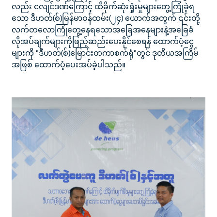
လည်း ငလျင်ဒဏ်ကြောင့် ထိခိုက်ဆုံးရှုံးမှုများတွေ့ကြုံခဲ့ရ
သော ဒီဟတ်(စ်)မြန်မာဝန်ထမ်း(၂၄) ယောက်အတွက် ၎င်းတို့
လက်တလောကြုံတွေ့နေရသောအခြေအနေများနဲ့အခြေခံ
လိုအပ်ချက်များကိုဖြည့်ဆည်းပေးနိုင်စေရန် ထောက်ပံ့ငွေ
များကို "ဒီဟတ်(စ်)မြောင်းတကာစက်ရုံ"တွင် ဒုတိယအကြိမ်
အဖြစ် ထောက်ပံ့ပေးအပ်ခဲ့ပါသည်။