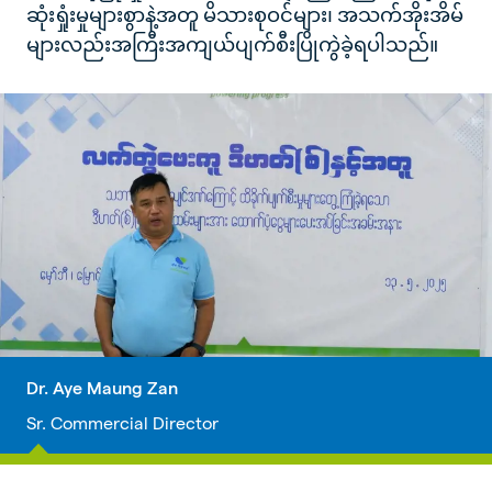
ဆုံးရှုံးမှုများစွာနဲ့အတူ မိသားစုဝင်များ၊ အသက်အိုးအိမ်
များလည်းအကြီးအကျယ်ပျက်စီးပြိုကွဲခဲ့ရပါသည်။
Dr. Aye Maung Zan
Sr. Commercial Director