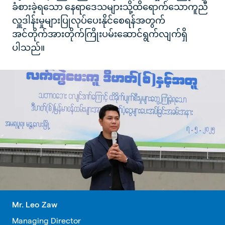
ခံစားခဲ့ရသော နေရာဒေသများသို့ထိရောက်သောကူညီ
လှူဒါန်းမှုများပြုလုပ်ပေးနိုင်စေရန်အတွက်
အင်တိုက်အားတိုက်ကြိုးပမ်းဆောင်ရွက်လျက်ရှိ
ပါသည်။
Mr. Leo Zaw
Managing Director