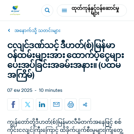
ထုတ်ကုန်နှင့်ဝန်ဆောင်မှု
များ
အနောက်သို့ သတင်းများ
ငလျင်ဒဏ်သင့် ဒီဟတ်(စ်)မြန်မာ
ဝန်ထမ်းများအား ထောက်ပံ့ငွေများ
ပေးအပ်ခြင်းအခမ်းအနား။ (ပထမ
အကြိမ်)
07 မေ 2025
-
10 minutes
ကျွန်တော်တို့ဒီဟတ်(စ်)မြန်မာလီမိတက်အနေဖြင့် စစ်
ကိုင်းငလျင်ကြီးကြောင့် ထိခိုက်ပျက်စီးမှုများကြုံတွေ့