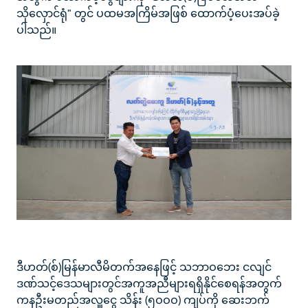
သိုလှောင်ရုံ" တွင် ပထမအကြိမ်အဖြစ် ထောက်ပံ့ပေးအပ်ခဲ့
ပါသည်။
ဒီဟတ်(စ်)မြန်မာလီမိတက်အနေဖြင့် သဘာဝဘေး ငလျင်
ဒဏ်သင့်ဒေသများတွင်အကူအညီများရရှိနိုင်စေရန်အတွက်
ကနဦးမတည်အလှူငွေ သိန်း (၅ဝဝဝ) ကျပ်ကို ဆေးဘက်