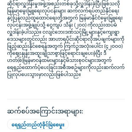
ဆိုင်ရာလှူဒါန်းမှုအဖွဲ့အစည်းတစ်ခုသို့လှူဒါန်းခဲ့ပြီးဖြစ်သလို
မြန်မာ့မွေးမြူရေးလုပ်ငန်းများ ဆက်လက်ရပ်တည်နိုင်ရေး
နှင့်ပြန်လည်ထူထောင်ရေးတို့အတွက် မြန်မာနိုင်ငံမွေးမြူရေး
လုပ်ငန်းအဖွဲ့ချုပ်သို့ ငွေကျပ် သိန်း (၂ဝဝ) ကိုလည်းထပ်မံ
လှူဒါန်းခဲ့ပါသည်။ ငလျင်ဘေးဒဏ်သင့်မြို့များနှင့်ကျေးရွာ
ဒေသများတွင်လည်း အာဟာရပိုင်းဆိုင်ရာလိုအပ်ချက်များကို
ဖြည့်ဆည်းနိုင်စေရန်အတွက် ကြက်ဥအလုံးပေါင်း (၄၂ဝဝဝ)
ကိုဈေးနှုန်းအထူးချိုသာစွာဖြင့်ရောင်းချပေးခဲ့ပြီး ဒီ
ဟတ်(စ်)မြန်မာဝန်ထမ်းများနှင့်မိသားစုဝင်များအတွက်
ရေရှည်ထောက်ပံ့ပေးခြင်းအစီအစဉ်များကိုလည်းဆက်လက်
ပြုလုပ်ပေးသွားမှာလည်းဖြစ်ပါသည်။
ဆက်စပ်အကြောင်းအရာများ:
ရေရှည်တည်တံ့ခိုင်မြဲစေမှု။