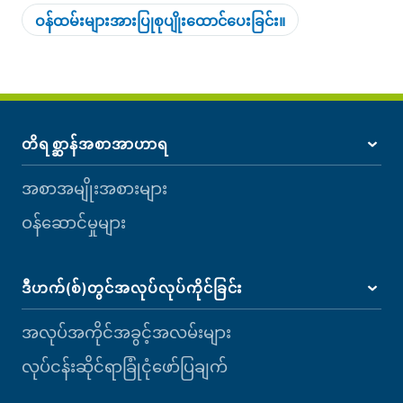
ဝန်ထမ်းများအားပြုစုပျိုးထောင်ပေးခြင်း။
တိရစ္ဆာန်အစာအာဟာရ
အစာအမျိုးအစားများ
ဝန်ဆောင်မှုများ
ဒီဟက်(စ်)တွင်အလုပ်လုပ်ကိုင်ခြင်း
အလုပ်အကိုင်အခွင့်အလမ်းများ
လုပ်ငန်းဆိုင်ရာခြုံငုံဖော်ပြချက်