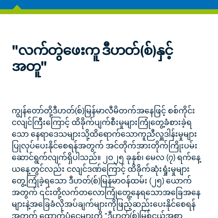
"လက်တွဲဖေးကူ ဒီဟတ်(စ်)နှင့်
အတူ"
ကျွန်တော်တို့ဒီဟတ်(စ်)မြန်မာလီမိတက်အနေဖြင့် စစ်ကိုင်း
ငလျင်ကြီးကြောင့် ထိခိုက်ပျက်စီးမှုများကြုံတွေ့ခံစားခဲ့ရ
သော နေရာဒေသများသို့ထိရောက်သောကူညီလှူဒါန်းမှုများ
ပြုလုပ်ပေးနိုင်စေရန်အတွက် အင်တိုက်အားတိုက်ကြိုးပမ်း
ဆောင်ရွက်လျက်ရှိပါသည်။ ၂ဝ၂၅ ခုနှစ်၊ မေလ (၇) ရက်နေ့
ယနေ့တွင်လည်း ငလျင်ဒဏ်ကြောင့် ထိခိုက်ဆုံးရှုံးမှုများ
တွေ့ကြုံခဲ့ရသော ဒီဟတ်(စ်)မြန်မာဝန်ထမ်း (၂၅) ယောက်
အတွက် ၎င်းတို့လက်တလောကြုံတွေ့နေရသောအခြေအနေ
များနဲ့အခြေခံလိုအပ်ချက်များကိုဖြည့်ဆည်းပေးနိုင်စေရန်
အတွက် ထောက်ပံ့ငွေများကို "ဒီဟတ်(စ်)မြစ်ငယ်အစာ