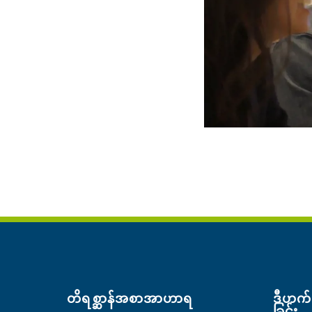
တိရစ္ဆာန်အစာအာဟာရ
ဒီဟက်(
ခြင်း