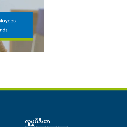
loyees
ands
လူမှုမီဒီယာ