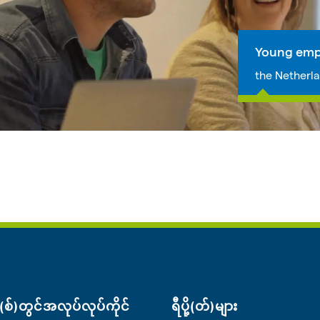
Young emp
the Netherl
စ်)တွင်အလုပ်လုပ်ကိုင်
ရီပို့(တ်)များ