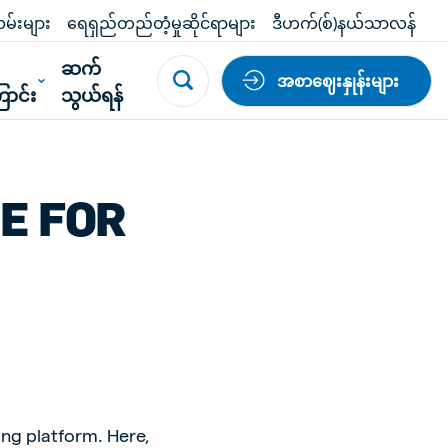
မ်းများ
ရေရှည်တည်တံ့မှုဆိုင်ရာများ
ဒီဟက်(စ်)နယ်သာလန်
်
ဆက်
အစာဈေးနှုန်းများ
ာင်း
သွယ်ရန်
E FOR
ng platform. Here,