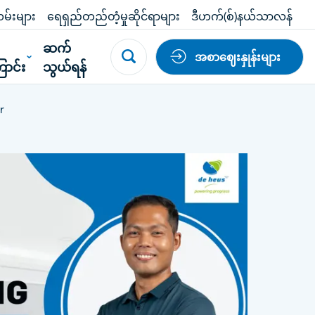
မ်းများ
ရေရှည်တည်တံ့မှုဆိုင်ရာများ
ဒီဟက်(စ်)နယ်သာလန်
်
ဆက်
အစာဈေးနှုန်းများ
ာင်း
သွယ်ရန်
r