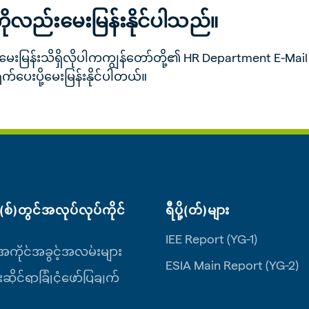
ိုလည်းမေးမြန်းနိုင်ပါသည်။
မေးမြန်းသိရှိလိုပါကကျွန်တော်တို့၏ HR Department E-Mail
်ပေးပို့မေးမြန်းနိုင်ပါတယ်။
စ်)တွင်အလုပ်လုပ်ကိုင်
ရီပို့(တ်)များ
IEE Report (YG-1)
ကိုင်အခွင့်အလမ်းများ
ESIA Main Report (YG-2)
းဆိုင်ရာခြုံငုံဖော်ပြချက်