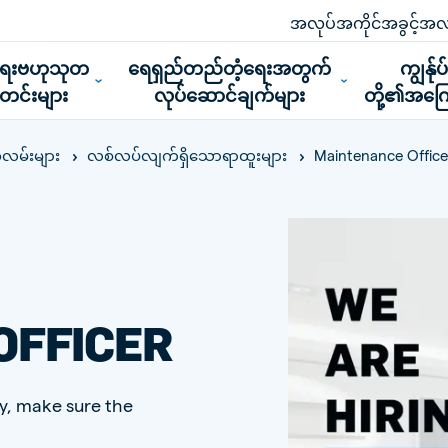
အလုပ်အကိုင်အခွင့်အလ
ူရေးဗဟုသုတ
ရေရှည်တည်တံ့ရေးအတွက်
ကျွန်ုပ
သတင်းများ
လုပ်ဆောင်ချက်များ
တို့၏အကြေ
Maintenance Office
လမ်းများ
လစ်လပ်လျက်ရှိသောရာထူးများ
OFFICER
y, make sure the