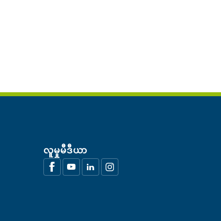
လူမှုမီဒီယာ