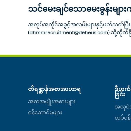
သင်မေးချင်သောမေးခွန်းများက
အလုပ်အကိုင်အခွင့်အလမ်းများနှင့်ပတ်သတ်ပြီး
(dhmmrecruitment@deheus.com) သို့တိုက်ရိုက
တိရစ္ဆာန်အစာအာဟာရ
ဒီဟက်(
ခြင်း
အစာအမျိုးအစားများ
အလုပ်အ
ဝန်ဆောင်မှုများ
လုပ်ငန်