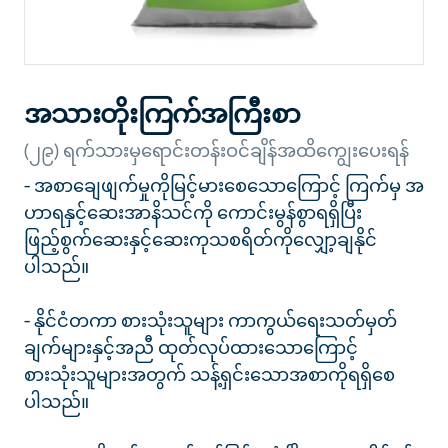
အသားတိုးကြက်အကြီးစာ
(၂၉) ရက်သားမှရောင်းတန်းဝင်ချိန်အထိကျွေးပေးရန်
- အစာချေဖျက်မှုကိုမြင့်မားစေသောကြောင့် ကြက်မှ အ
ဟာရနှင့်ဆေးအာနိသင်ကို ကောင်းမွန်စွာရရှိပြီး
ဖြည့်စွက်ဆေးနှင့်ဆေးကုသစရိတ်ကိုလျှော့ချနိုင်
ပါသည်။
- နိုင်ငံတကာ စားသုံးသူများ ကာကွယ်ရေးသတ်မှတ်
ချက်များနှင့်အညီ ထုတ်လုပ်ထားသောကြောင့်
စားသုံးသူများအတွက် သန့်ရှင်းသောအစာကိုရရှိစေ
ပါသည်။