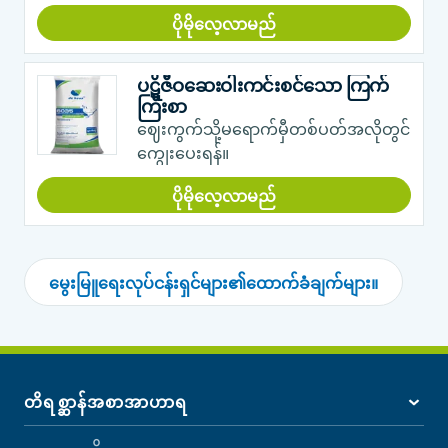
ပိုမိုလေ့လာမည်
ပဋိဇီဝဆေးဝါးကင်းစင်သော ကြက်
ကြီးစာ
ဈေးကွက်သို့မရောက်မှီတစ်ပတ်အလိုတွင်
ကျွေးပေးရန်။
ပိုမိုလေ့လာမည်
မွေးမြူရေးလုပ်ငန်းရှင်များ၏ထောက်ခံချက်များ။
တိရစ္ဆာန်အစာအာဟာရ