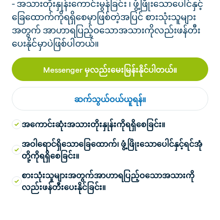
- အသားတိုးနှုန်းကောင်းမွန်ခြင်း ၊ ဖွံ့ဖြိုးသောပေါင်နှင့်
ခြေထောက်ကိုရရှိစေမှာဖြစ်တဲ့အပြင် စားသုံးသူများ
အတွက် အာဟာရပြည့်ဝသောအသားကိုလည်းဖန်တီး
ပေးနိုင်မှာပဲဖြစ်ပါတယ်။
Messenger မှလည်းမေးမြန်းနိုင်ပါတယ်။
ဆက်သွယ်ဝယ်ယူရန်။
အကောင်းဆုံးအသားတိုးနှုန်းကိုရရှိစေခြင်း။
အဝါရောင်ရှိသောခြေထောက်၊ ဖွံ့ဖြိုးသောပေါင်နှင့်ရင်အုံ
တို့ကိုရရှိစေခြင်း။
စားသုံးသူများအတွက်အာဟာရပြည့်ဝသောအသားကို
လည်းဖန်တီးပေးနိုင်ခြင်း။