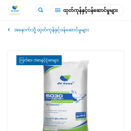
ထုတ်ကုန်နှင့်ဝန်ဆောင်မှုများ
အနောက်သို့ ထုတ်ကုန်နှင့်ဝန်ဆောင်မှုများ
ကြက်စာ၊ ဘဲစာနှင့်ငုံးစာများ