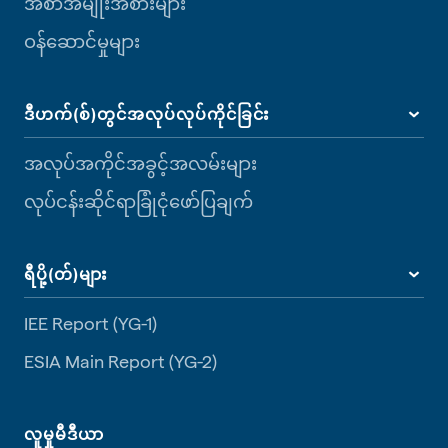
အစာအမျိုးအစားများ
ဝန်ဆောင်မှုများ
ဒီဟက်(စ်)တွင်အလုပ်လုပ်ကိုင်ခြင်း
အလုပ်အကိုင်အခွင့်အလမ်းများ
လုပ်ငန်းဆိုင်ရာခြုံငုံဖော်ပြချက်
ရီပို့(တ်)များ
IEE Report (YG-1)
ESIA Main Report (YG-2)
လူမှုမီဒီယာ