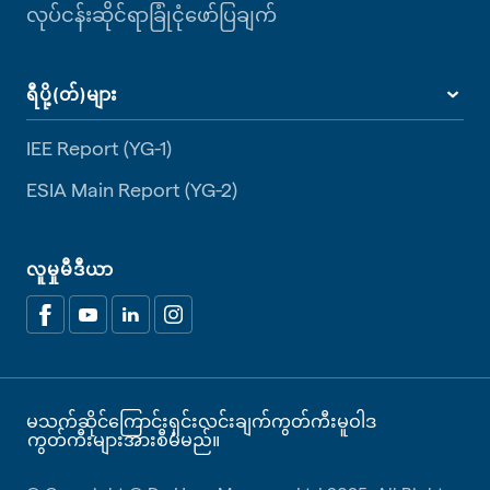
လုပ်ငန်းဆိုင်ရာခြုံငုံဖော်ပြချက်
ရီပို့(တ်)များ
IEE Report (YG-1)
ESIA Main Report (YG-2)
လူမှုမီဒီယာ
မသက်ဆိုင်ကြောင်းရှင်းလင်းချက်
ကွတ်ကီးမူဝါဒ
ကွတ်ကီးများအားစီမံမည်။