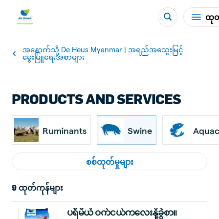
ထုတ်
အနောက်သို့ De Heus Myanmar | အရည်အသွေးမြင့်
မွေးမြူရေးအစာများ
PRODUCTS AND SERVICES
Ruminants
Swine
Aquac
စစ်ထုတ်မှုများ
9 ထုတ်ကုန်များ
ပရီမီယံ ဝက်ငယ်ကလေးနို့ခွဲစာ။