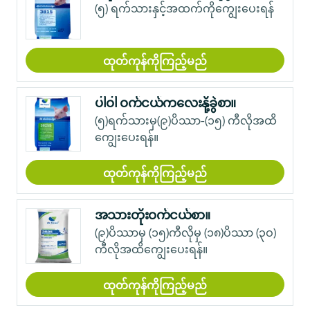
(၅) ရက်သားနှင့်အထက်ကိုကျွေးပေးရန်
ထုတ်ကုန်ကိုကြည့်မည်
ပါဝါ ဝက်ငယ်ကလေးနို့ခွဲစာ။
(၅)ရက်သားမှ(၉)ပိဿာ-(၁၅) ကီလိုအထိ
ကျွေးပေးရန်။
ထုတ်ကုန်ကိုကြည့်မည်
အသားတိုးဝက်ငယ်စာ။
(၉)ပိဿာမှ (၁၅)ကီလိုမှ (၁၈)ပိဿာ (၃ဝ)
ကီလိုအထိကျွေးပေးရန်။
ထုတ်ကုန်ကိုကြည့်မည်