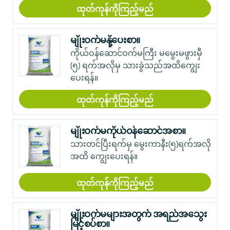
ထုတ်ကုန်ကိုကြည့်မည်
မျိုးဝက်မနို့ပေးစာ။
ကိုယ်ဝန်ဆောင်ဝက်မကြီး မမွေးမဖွားမှီ
(၅) ရက်အလိုမှ သားခွဲသည်အထိကျွေး
ပေးရန်။
ထုတ်ကုန်ကိုကြည့်မည်
မျိုးဝက်မကိုယ်ဝန်ဆောင်အစာ။
သားတင်ပြီးရက်မှ မွေးကာနီး(၅)ရက်အလို
အထိ ကျွေးပေးရန်။
ထုတ်ကုန်ကိုကြည့်မည်
မျိုးဝက်မများအတွက် အရည်အသွေး
မြင့်စပ်စာ။