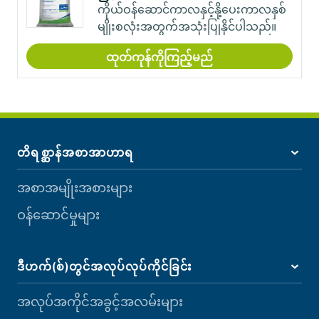
ကိုယ်ဝန်ဆောင်ကာလနှင့်နို့ပေးကာလနှစ်
မျိုးစလုံးအတွက်အသုံးပြုနိုင်ပါသည်။
ထုတ်ကုန်ကိုကြည့်မည်
တိရစ္ဆာန်အစာအာဟာရ
အစာအမျိုးအစားများ
ဝန်ဆောင်မှုများ
ဒီဟက်(စ်)တွင်အလုပ်လုပ်ကိုင်ခြင်း
အလုပ်အကိုင်အခွင့်အလမ်းများ