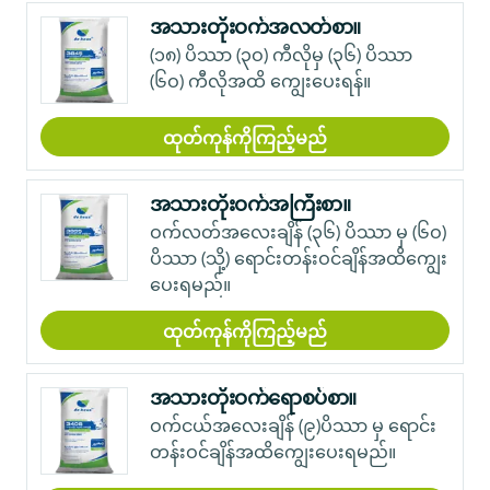
အသားတိုးဝက်အလတ်စာ။
(၁၈) ပိဿာ (၃ဝ) ကီလိုမှ (၃၆) ပိဿာ
(၆ဝ) ကီလိုအထိ ကျွေးပေးရန်။
ထုတ်ကုန်ကိုကြည့်မည်
အသားတိုးဝက်အကြီးစာ။
ဝက်လတ်အလေးချိန် (၃၆) ပိဿာ မှ (၆ဝ)
ပိဿာ (သို့) ရောင်းတန်းဝင်ချိန်အထိကျွေး
ပေးရမည်။
ထုတ်ကုန်ကိုကြည့်မည်
အသားတိုးဝက်ရောစပ်စာ။
ဝက်ငယ်အလေးချိန် (၉)ပိဿာ မှ ရောင်း
တန်းဝင်ချိန်အထိကျွေးပေးရမည်။